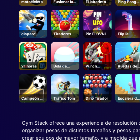
motocicleta
Fusionar las
El laberinto
Ping Pong
gemas
Go
disparo
Tiradores de
Pin El OVNI
Flip la
gatillo
burbujas de
pistola
frutas
21 horas
Bola de
Punch
Ruedas de
nieve Rush
Conejo
Boom 3D
3d
Campeón de
Tráfico Tom
Dino Tirador
Escalera de
fútbol
bloqueo Ru
Gym Stack ofrece una experiencia de resolución d
organizar pesas de distintos tamaños y pesos para
crear equipos de mayor tamaño, y a medida que a