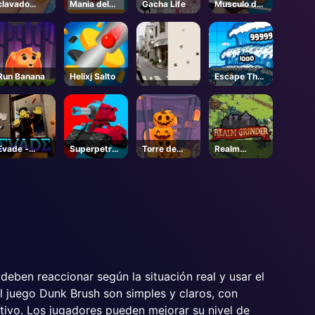
clavado
Mania del
Gacha Life
Musculo de
todo el año
partido de
hierro
bloques
Run Banana
Helixj Salto
Escape The
Tsunami 🌊 -
Roblox
Evade -
Superpetrol
Torre de
Realm
Roblox
eros
Calabaza
Grinder
Halloween
deben reaccionar según la situación real y usar el
el juego Dunk Brush son simples y claros, con
itivo. Los jugadores pueden mejorar su nivel de