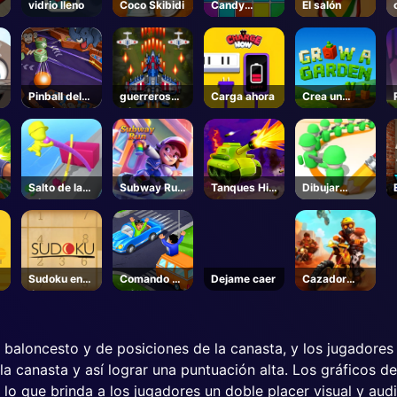
k
vidrio lleno
Coco Skibidi
Candy
El salón
Fiesta
Pinball del
guerreros
Carga ahora
Crea un
zoológico
aéreos
Jardin -
Unblocked
Online
Juegos
Salto de la
Subway Run
Tanques Hill
Dibujar
bóveda del
3D
Top
Defensa
polo
Sudoku en
Comando de
Dejame caer
Cazador
línea
tráfico
Moto
 baloncesto y de posiciones de la canasta, y los jugadores 
la canasta y así lograr una puntuación alta. Los gráficos d
 lo que brinda a los jugadores un doble placer visual y aud