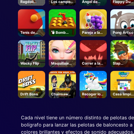
Ragdoll
Los campos
Ángel de
Flappy Dun
levantarse
de batalla
batalla
en línea
más
fuertes-
Roblox
Tenis de
💣 Bomb
Pareja a la
Pong Ártico
mesa
Chip -
colisión
Roblox
Wacky Flip
Maquillaje
Correr a la
Slap
de ojos
muerte
Champions
soñados
Drift Boss
Chainsaw
Recoger los
Casa limpia
Dance
regalos de
3D
Unblocked -
Navidad
Unblocked
Juegos
Cada nivel tiene un número distinto de pelotas de
bolígrafo para lanzar las pelotas de baloncesto a 
colores brillantes y efectos de sonido adecuados,