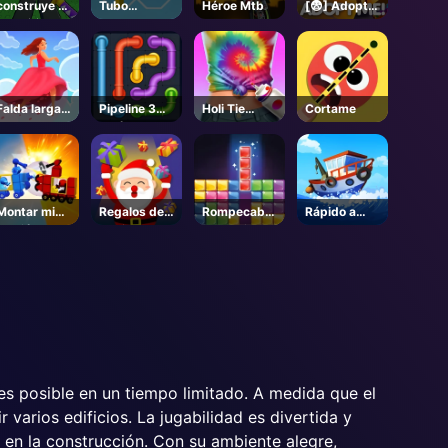
construye tu
Tubo
Héroe Mtb
[😨] Adopt
base ⚔️ -
maestro
Me! - Roblox
Roblox
Woso
Falda larga
Pipeline 3D
Holi Tie
Cortame
3d
en línea
colorante
Montar mi
Regalos de
Rompecabe
Rápido a
camión
Navidad
zas de joyas
bordo
Cayendo
es posible en un tiempo limitado. A medida que el
varios edificios. La jugabilidad es divertida y
a en la construcción. Con su ambiente alegre,