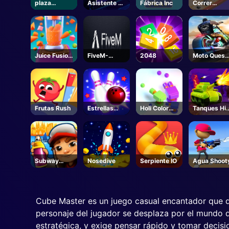
plaza
Asistente de
Fábrica Inc
Correr
gravedad
hechizos
zoológico
Juice Fusion
FiveM-
2048
Moto Quest
Frenzy
Steam
Carreras de
bicicletas
Frutas Rush
Estrellas
Holi Color
Tanques Hill
Bowling
Tirador
Top
Subway
Nosedive
Serpiente IO
Agua Shoot
Surfers
Barcelona
Cube Master es un juego casual encantador que de
personaje del jugador se desplaza por el mundo del
estratégica, y exige pensar rápido y tomar decisi