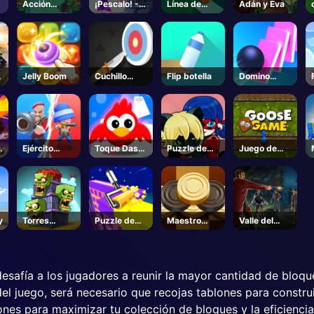
Acción
¡Pescalo! -
Línea de
Adán y Eva
barco
Roblox
baile
Jelly Boom
Cuchillo
Flip botella
Domino
Escalada
rodante
Ejército
Toque Dash
Puzzle de
Juego de
Stack
Toque
caza de
ganso
mariposa
y
Torres
Puzzle de
Maestro
Valle del
Zombie
pintura de
Checkers
Terror
casa
safía a los jugadores a reunir la mayor cantidad de bloqu
 juego, será necesario que recojas tablones para construir 
ones para maximizar tu colección de bloques y la eficienci