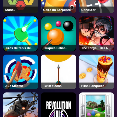
Mohex
Golfo da Serpente
Condutor
Tiros de ténis de
Truques Bilhar
The Forge - BETA -
mesa
Máfia
Roblox
Axe Mestre
Twist flecha
Pilha Panqueca