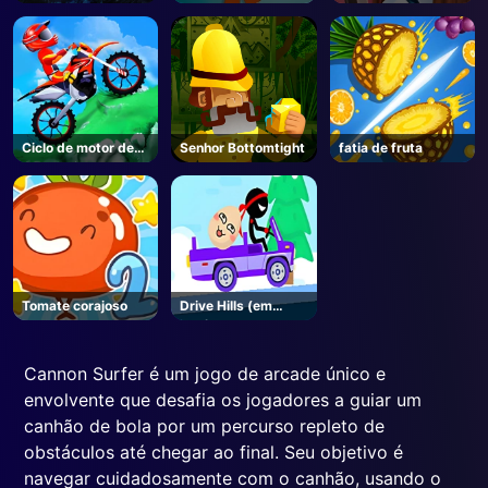
NIGHTREIGN -
Sonhador
Steam
Ciclo de motor de
Senhor Bottomtight
fatia de fruta
acrobacia
Tomate corajoso
Drive Hills (em
inglês)
Cannon Surfer é um jogo de arcade único e
envolvente que desafia os jogadores a guiar um
canhão de bola por um percurso repleto de
obstáculos até chegar ao final. Seu objetivo é
navegar cuidadosamente com o canhão, usando o