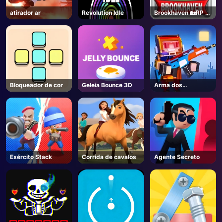
atirador ar
Revolution Idle
Brookhaven 🏡RP -
AD
Roblox
Bloqueador de cor
Geleia Bounce 3D
Arma dos
sobreviventes
Exército Stack
Corrida de cavalos
Agente Secreto