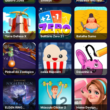
Quadro 2048
Smileys
Princesa feliz festa
de chá cozinhar
Torre Defesa X
Solitário Zero 21
Batalha Sumo
Pinball do Zoológico
caixa Ropcorn
Desenhe-o
ELDEN RING
Músculo Clicker 2
Home Design