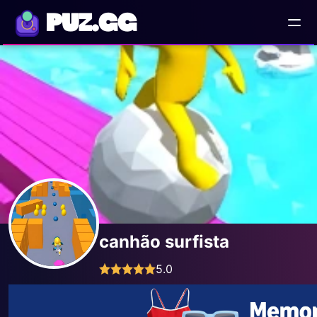
PUZ.GG
canhão surfista
5.0