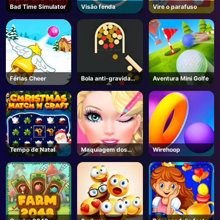
Bad Time Simulator
Visão fenda
Vire o parafuso
Férias Cheer
Bola anti-gravidade
Aventura Mini Golfe
2
Tempo de Natal
Maquiagem dos
Wirehoop
olhos sonhados