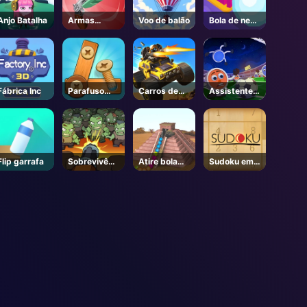
Anjo Batalha
Armas
Voo de balão
Bola de neve
garrafas
Io
Fábrica Inc
Parafuso
Carros de
Assistente
Puzzle
batalha
Futebol
Flip garrafa
Sobrevivênc
Atire bola
Sudoku em
ia Zombie
Zuma2
linha