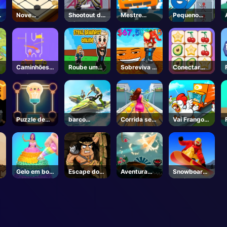
Nove
Shootout de
Mestre
Pequeno
homens
hóquei
Corrida
choco
Morris
Carro
Caminhões
Roube um
Sobreviva à
Conectar
de água de
Brainrot-
LAVA para
Quest
cor
Unblocked
Brainrots! -
Online Jogos
Roblox
Puzzle de
barco
Corrida sem
Vai Frango
iluminação
condução
fim do metrô
Vai
Gelo em bolo
Escape do
Aventura
Snowboard
de boneca
Wothan
Voo Papel
herói