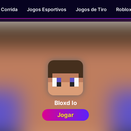
 Corrida
Jogos Esportivos
Jogos de Tiro
Roblo
Bloxd Io
Jogar