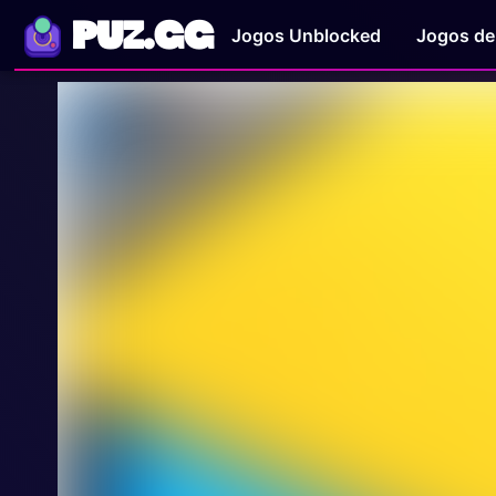
PUZ.GG
Jogos Unblocked
Jogos de