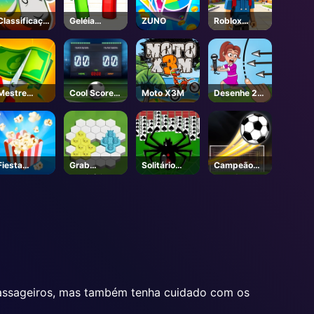
Classificaçã
Geléia
ZUNO
Roblox
o de ovelhas
Doods
Character
Generator
Mestre
Cool Score
Moto X3M
Desenhe 2
Dinheiro
Futebol
Salvar
Puzzle
Fiesta
Grab
Solitário
Campeão
Popcorn
Território
Aranha 2
Futebol
passageiros, mas também tenha cuidado com os