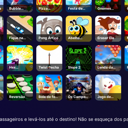
a
Bubble
Pizza
Festa de
Gnomes
Shooter Blitz
Clicker
Música
gananciosos
Fique na
Pong Ártico
Abelha
Eraser Ela
estrada
Conectar
Hex
Twist flecha
Slope 2
Lenda da
explosão
Bolha
m
Reversão
Bola de fogo
Os Campos
Jogo de
ô
vs sorvete
de Batalha
salto alto
Mais Fortes
- Roblox
assageiros e levá-los até o destino! Não se esqueça dos 