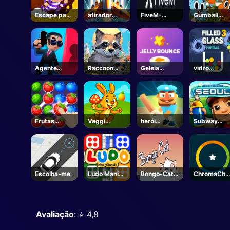
Escape para
atirador
FiveM-
Gumball
fora
alma
Steam
filhos da
água
Agente
Raccoon
Geleia
vidro
Secreto
Adventure:
Bounce 3D
enchido
City
Simulator
3D
Frutas
Veggi
herói
Subway
Fancy
Coelho
críquete
Surfers em
Seul
Escolha-me
Ludo Mani
Bongo-Cat-
ChromaChal
Jogo
Steam
enge
Avaliação
: ⭐️ 4,8