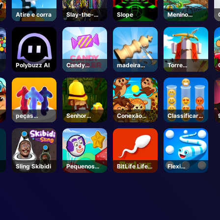
Atire e corra
Slay-the-
Slope
Menino
Spire-2-
Pebble
Steam
Polybuzz AI
Candy
madeira
Torre
Clicker
girando 3D
Defesa X
peças
Senhor
Conexão
Classificar
gelatina
Bottomtight
Animal
Emoji
l
Sling Skibidi
Pequenos
BitLife Life
Flexi
garotos
Simulator -
Serpente
saltando
Unblocked
Jogos Online