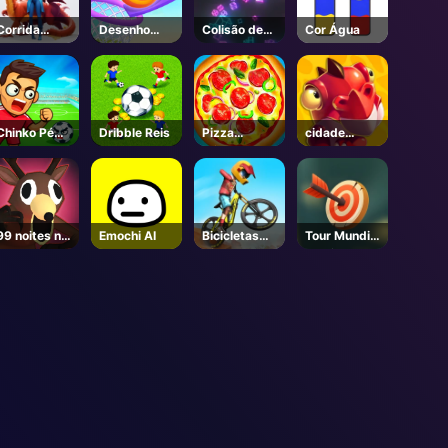
Corrida
Desenho
Colisão de
Cor Água
Evolução
Dunk
cores
Animal
Chinko Pé
Dribble Reis
Pizza
cidade
Flappy
Clicker
Sanhe
99 noites na
Emochi AI
Bicicletas
Tour Mundial
floresta-
Hill 2
de Tiro com
Unblocked
Arco
Online Jogos