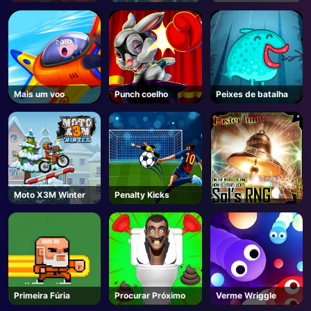
Saga
Mais um voo
Punch coelho
Peixes de batalha
Moto X3M Winter
Penalty Kicks
Primeira Fúria
Procurar Próximo
Verme Wriggle