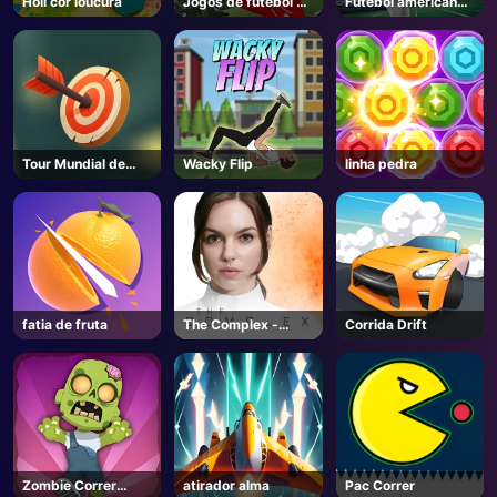
Holi cor loucura
Jogos de futebol de
Futebol americano
desenhos animados
chutes
AD
para crianças
Tour Mundial de
Wacky Flip
linha pedra
Tiro com Arco
fatia de fruta
The Complex -
Corrida Drift
Steam
Zombie Correr
atirador alma
Pac Correr