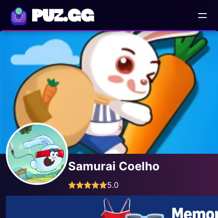
PUZ.GG
Samurai Coelho
5.0