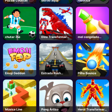
Puzzle Cocktail
ladrão aqua
robótica
AD
chutar-lhe
Dino Transformar
mel congelado
Corrida
ASMR
Emoji Geddon
Estrada Rush
Pilha Bounce
Overtake
Música Line
Pong Ártico
Herói Transformar