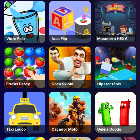
Vidro Feliz
faca Flip
Masmorra HEXA
Frutas Fancy
Coco Skibidi
Hipster tênis
Táxi Louco
Caçador Moto
Geléia Doods