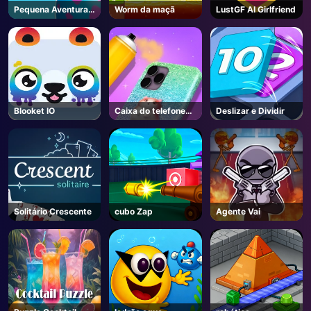
Pequena Aventura
Worm da maçã
LustGF AI Girlfriend
Dino
Blooket IO
Caixa do telefone
Deslizar e Dividir
DIY 4
Solitário Crescente
cubo Zap
Agente Vai