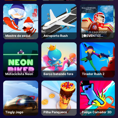
Correr
Mestre de esqui
Aeroporto Rush
[🎃EVENTO]
Futebol do Universo
da NFL - Roblox
Motociclista Neon
Barco batendo fora
Tirador Rush 2
Tingly Jogo
Pilha Panqueca
Fudge Corredor 3D