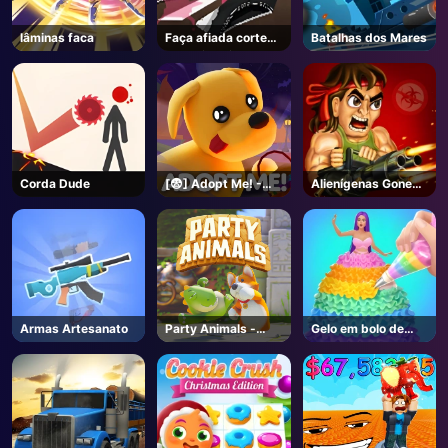
lâminas faca
Faça afiada corte
Batalhas dos Mares
roupa interior on-
line
Corda Dude
[😨] Adopt Me! -
Alienígenas Gone
Roblox
Wild
Armas Artesanato
Party Animals -
Gelo em bolo de
Steam
boneca