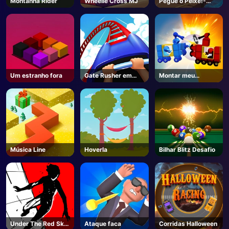
Montanha Rider
Wheelie Cross MJ
Pegue o Peixe!-
Unblocked Online
Game
Um estranho fora
Gate Rusher em
Montar meu
linha
caminhão
Música Line
Hoverla
Bilhar Blitz Desafio
Under The Red Sky
Ataque faca
Corridas Halloween