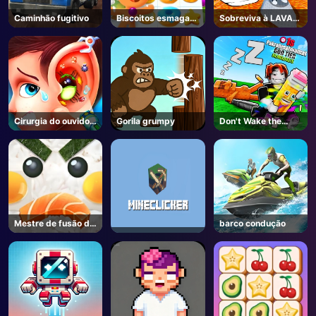
Caminhão fugitivo
Biscoitos esmagam
Sobreviva à LAVA
AD
Natal
para Brainrots! -
Roblox
Cirurgia do ouvido
Gorila grumpy
Don't Wake the
engraçado 2
Brainrots! - Roblox
Mestre de fusão de
barco condução
sushi