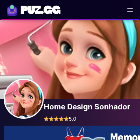
PUZ.GG
Home Design Sonhador
5.0