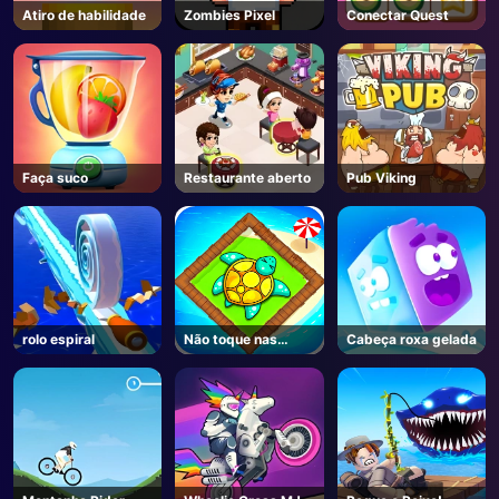
Atiro de habilidade
Zombies Pixel
Conectar Quest
Faça suco
Restaurante aberto
Pub Viking
rolo espiral
Não toque nas
Cabeça roxa gelada
paredes