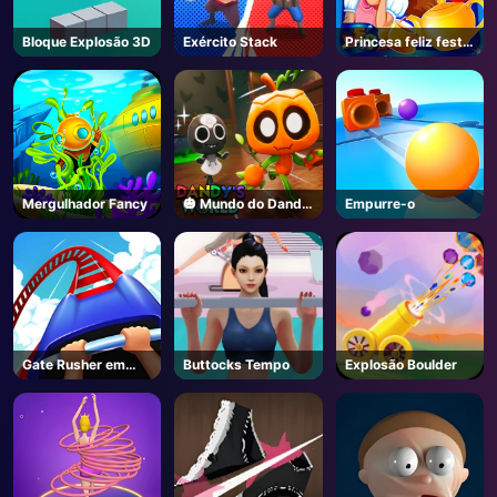
Bloque Explosão 3D
Exército Stack
Princesa feliz festa
de chá cozinhar
Mergulhador Fancy
🎃 Mundo do Dandy
Empurre-o
- Unblocked Online
Game
Gate Rusher em
Buttocks Tempo
Explosão Boulder
linha