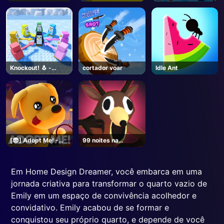
longo
Knockout! 🐧 -
cortador voar
Idle Ant
Roblox
[😨] Adopt Me! -
99 noites na
Roblox
floresta-
Unblocked Online
Jogos
Em Home Design Dreamer, você embarca em uma
jornada criativa para transformar o quarto vazio de
Emily em um espaço de convivência acolhedor e
convidativo. Emily acabou de se formar e
conquistou seu próprio quarto, e depende de você