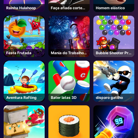
Rainha Hulahoop
Faça afiada corte
Homem elástico
AD
roupa interior on-
line
Festa Frutada
Mania do Trabalho
Bubble Shooter Pro
do Fogo
3
Aventura Rafting
Bater latas 3D
disparo gatilho