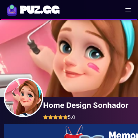
PUZ.GG
Home Design Sonhador
5.0