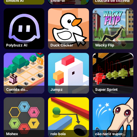
Emochi AI
Envie-o!
Loucura de cozinha
Polybuzz AI
Duck Clicker
Wacky Flip
Corrida do
Jumpz
Super Sprint
Zoológico
Mohex
rolo bola
cão nariz super