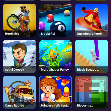
Herói Mtb
8 bola Rei
Snowboard herói
esqui Groovy
Mergulhador Fancy
Block Escada
Correr
Carro Rápido
Princesa feliz festa
Blocos de
de chá cozinhar
elementos