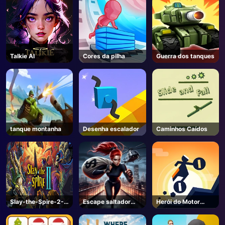
Talkie AI
Cores da pilha
Guerra dos tanques
tanque montanha
Desenha escalador
Caminhos Caídos
Slay-the-Spire-2-
Escape saltador
Herói do Motor
Steam
piso
Online