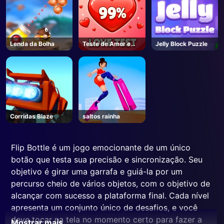
Lenda da Bolha
Teste de Amor e
Jelly Block Puzzle
Calculadora
Corridas Blaze
saltos rainha
Flip Bottle é um jogo emocionante de um único
botão que testa sua precisão e sincronização. Seu
objetivo é girar uma garrafa e guiá-la por um
percurso cheio de vários objetos, com o objetivo de
alcançar com sucesso a plataforma final. Cada nível
apresenta um conjunto único de desafios, e você
deve tocar na tela no momento certo para fazer a
Mostrar mais