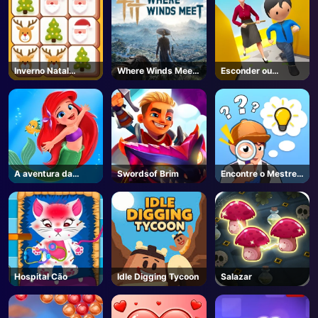
Inverno Natal
Where Winds Meet
Esconder ou
Mahjong
- Steam
procurar
A aventura da
Swordsof Brim
Encontre o Mestre
pequena sereia
da Verdade
Hospital Cão
Idle Digging Tycoon
Salazar