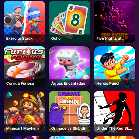
AD
Exército Stack
Ocho
Five Nights at
Freddy's
Corrida Furiosa
Águas Encantadas
Heróis Punch
Minecart Mayhem
Grimace vs Skibidi
Under The Red Sky
Parkour