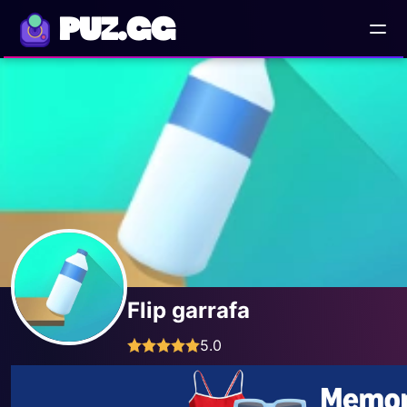
PUZ.GG
Flip garrafa
5.0