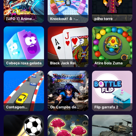
[UPD 1] Anime
Knockout! 🐧 -
pilho torre
Crusaders - Roblox
Roblox
Cabeça roxa gelada
Black Jack Rei
Atire bola Zuma
Contagem
Os Campos de
Flip garrafa 2
Velocidade 3D
Batalha Mais Fortes
- Roblox