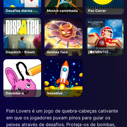
Desafios diários -
Mestre caminhada
Pac Correr
Solitaire
Dispatch - Steam
lâminas faca
[🎃EVENTO]
Futebol do Universo
da NFL - Roblox
Desenhe-o
Nosedive
Fish Lovers é um jogo de quebra-cabeças cativante
em que os jogadores puxam pinos para guiar os
peixes através de desafios. Proteja-os de bombas,