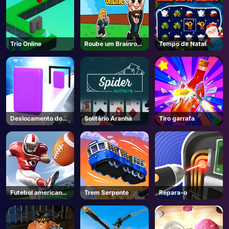
Trio Online
Roube um Brainrot-
Tempo de Natal
Unblocked Online
Jogos
Deslocamento do
Solitário Aranha
Tiro garrafa
cubo
Futebol americano
Trem Serpente
Repara-o
chutes