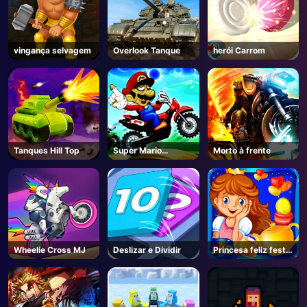
AD
vingança selvagem
Overlook Tanque
herói Carrom
Tanques Hill Top
Super Mario
Morto à frente
Halloween Wheelie
Wheelie Cross MJ
Deslizar e Dividir
Princesa feliz festa
de chá cozinhar