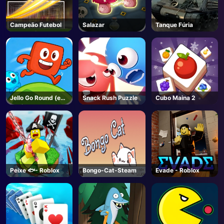
Campeão Futebol
Salazar
Tanque Fúria
Jello Go Round (em
Snack Rush Puzzle
Cubo Maina 2
inglês)
Peixe 🐟- Roblox
Bongo-Cat-Steam
Evade - Roblox