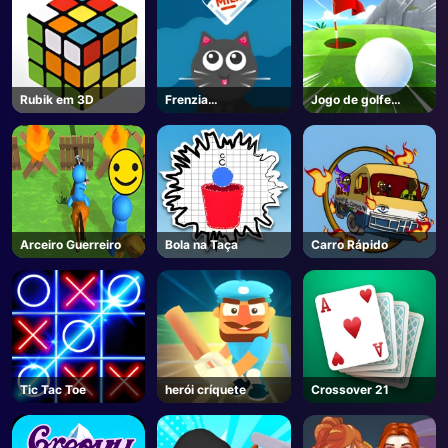
Rubik em 3D
Frenzia
Jogo de golfe
Alimentação
Spark
Arceiro Guerreiro
Bola na Taça
Carro Rápido
Tic Tac Toe
herói críquete
Crossover 21