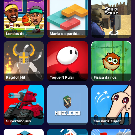
Lendas do
Mania da partida de
basquete
bloqueio
Ragdoll Hit
Toque N Pular
Física da noz
Supertanques
cão nariz super
longo