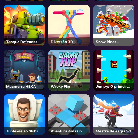
Escadas
Tanque Defender
Diversão 3D
Snow Rider -
Unblocked Jogos
Online
Masmorra HEXA
Wacky Flip
Jumpy: O primeiro
saltador
Junte-se ao Skibidi
Aventura Amazing
Mestre de esqui 3d
Clash 3D
Cube