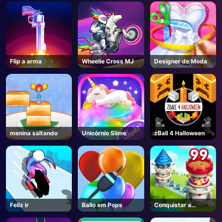
AD
Flip a arma
Wheelie Cross MJ
Designer de Moda
menina saltando
Unicórnio Slime
zBall 4 Halloween
Feliz ir
Ballo em Pops
Conquistar a
cidade