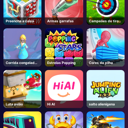
Preencha a caixa
Armas garrafas
Campeões de tiro
com arco
Corrida congelada
Estrelas Popping
Cores da pilha
3d
Luta avião
Hi AI
salto alienígena