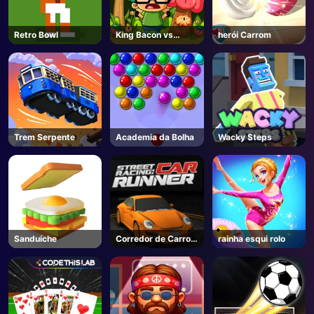
Retro Bowl
King Bacon vs
herói Carrom
Veganos
Trem Serpente
Academia da Bolha
Wacky Steps
Sanduíche
Corredor de Carro
rainha esqui rolo
de Corrida de Rua