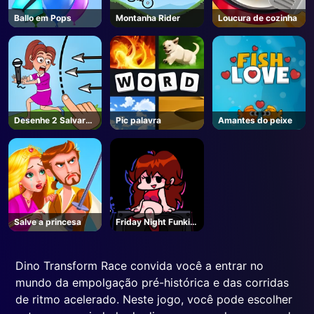
Ballo em Pops
Montanha Rider
Loucura de cozinha
Desenhe 2 Salvar
Pic palavra
Amantes do peixe
Puzzle
Salve a princesa
Friday Night Funkin
- Unblocked Jogos
Online
Dino Transform Race convida você a entrar no
mundo da empolgação pré-histórica e das corridas
de ritmo acelerado. Neste jogo, você pode escolher