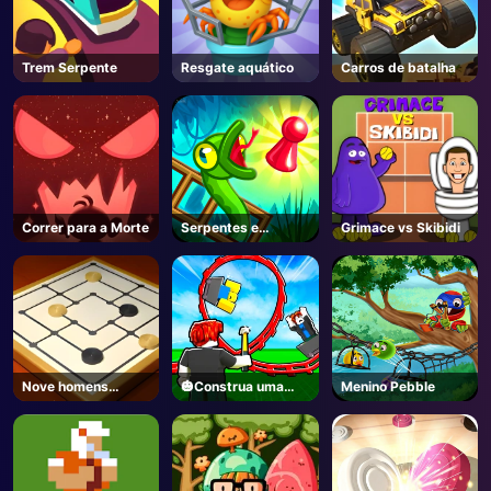
AD
Trem Serpente
Resgate aquático
Carros de batalha
Correr para a Morte
Serpentes e
Grimace vs Skibidi
Escadas
Nove homens
🎃Construa uma
Menino Pebble
Morris
montanha-russa🎢
- Roblox