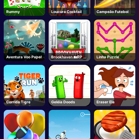
Rummy
Loucura Cocktail
Campeão Futebol
Aventura Voo Papel
Brookhaven 🏡RP -
Linha Puzzle
Roblox
Corrida Tigre
Geléia Doods
Eraser Ela