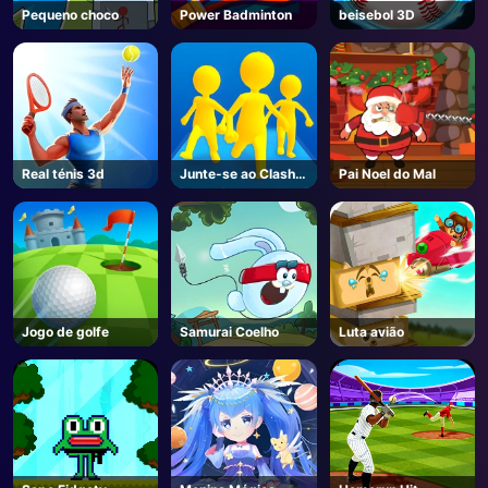
Pequeno choco
Power Badminton
beisebol 3D
Real ténis 3d
Junte-se ao Clash
Pai Noel do Mal
3D Online
Jogo de golfe
Samurai Coelho
Luta avião