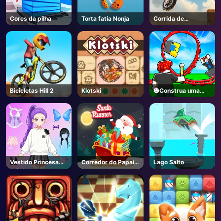
Cores da pilha
Torta fatia Nonja
Corrida de
bicicletas 3
Bicicletas Hill 2
Klotski
🎃Construa uma
montanha-russa🎢
- Roblox
Vestido Princesa
Corredor do Papai
Lago Salto
Mágica
Noel