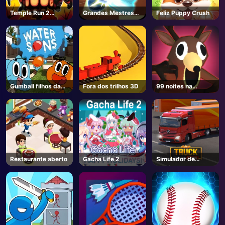
Temple Run 2
Grandes Mestres
Feliz Puppy Crush
AD
Queda da selva
de Xadrez
Gumball filhos da
Fora dos trilhos 3D
99 noites na
água
floresta - Roblox
Restaurante aberto
Gacha Life 2
Simulador de
caminhão