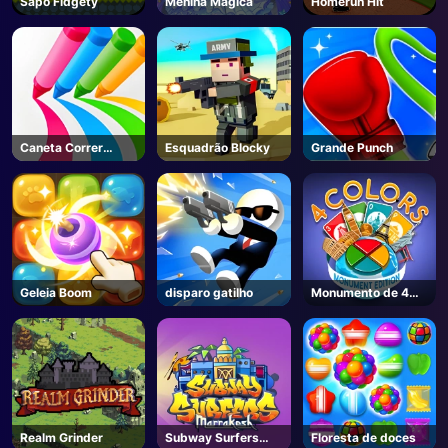
Sapo Fidgety
Menina Mágica
Homerun Hit
Caneta Correr
Esquadrão Blocky
Grande Punch
Online
Geleia Boom
disparo gatilho
Monumento de 4
cores
Realm Grinder
Subway Surfers
Floresta de doces