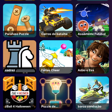
para Brainrots! -
Roblox
Parafuso Puzzle
Carros de batalha
Assistente Futebol
xadrez
Férias Cheer
Adão e Eva
zBall 4 Halloween
Puzzle de
barco condução
iluminação