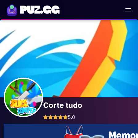
PUZ.GG
Corte tudo
5.0