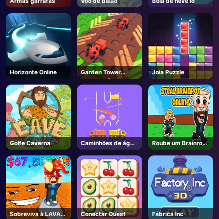
Armas garrafas
Voo de balão
Bola de neve Io
AD
Horizonte Online
Garden Tower
Joia Puzzle
Defense 🌻 - Roblox
Golfe Caverna
Caminhões de água
Roube um Brainrot-
de cor
Unblocked Online
Jogos
Sobreviva à LAVA
Conectar Quest
Fábrica Inc