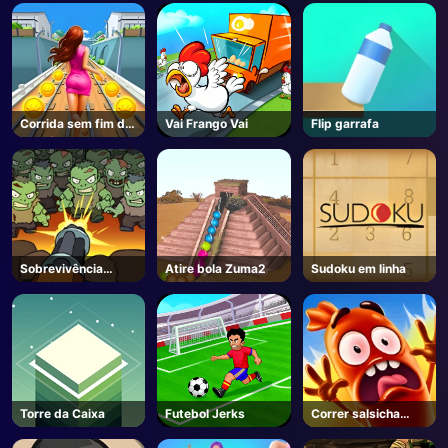
Corrida sem fim do
Vai Frango Vai
Flip garrafa
metrô
Sobrevivência
Atire bola Zuma2
Sudoku em linha
Zombie
Torre da Caixa
Futebol Jerks
Correr salsicha
Correr