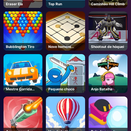
Eraser Ela
Top Run
Caminhão Hill Climb
Bubblington Tiro
Nove homens
Shootout de hóquei
Morris
Mestre Corrida
Pequeno choco
Anjo Batalha
Carro