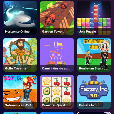
AD
Horizonte Online
Garden Tower
Joia Puzzle
Defense 🌻 - Roblox
Golfe Caverna
Caminhões de água
Roube um Brainrot-
de cor
Unblocked Online
Jogos
Sobreviva à LAVA
Conectar Quest
Fábrica Inc
para Brainrots! -