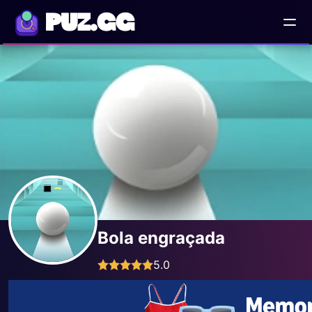
PUZ.GG
Bola engraçada
5.0