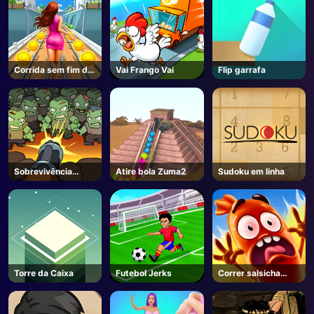
Corrida sem fim do
Vai Frango Vai
Flip garrafa
metrô
Sobrevivência
Atire bola Zuma2
Sudoku em linha
Zombie
Torre da Caixa
Futebol Jerks
Correr salsicha
Correr