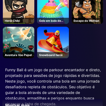
Herói Chibi
Gelo em bolo de
Escape do Wothan
boneca
Aventura Voo Papel
Snowboard herói
Funny Ball é um jogo de parkour encantador e direto,
projetado para sessões de jogo rápidas e divertidas.
Neste jogo, você controla uma bola em uma jornada
desafiadora repleta de obstáculos. Seu objetivo é
guiar a bola através de uma variedade de
obstáculos, armadilhas e perigos enquanto busca
alcançar a linha de chegada.
Mostrar mais