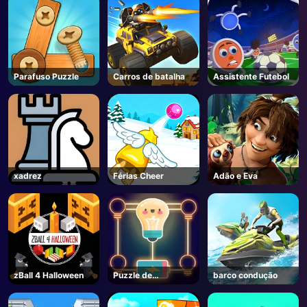
Roblox
Parafuso Puzzle
Carros de batalha
Assistente Futebol
xadrez
Férias Cheer
Adão e Eva
zBall 4 Halloween
Puzzle de
barco condução
iluminação