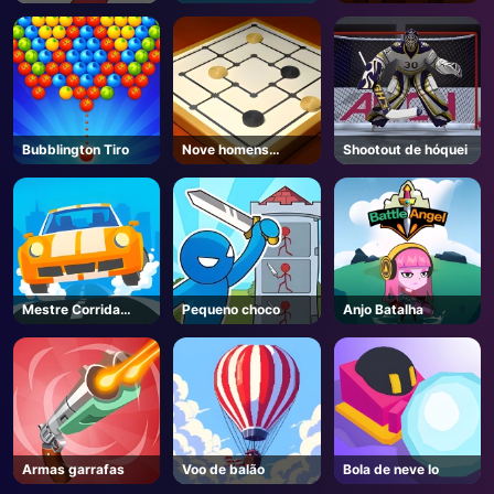
Bubblington Tiro
Nove homens
Shootout de hóquei
Morris
Mestre Corrida
Pequeno choco
Anjo Batalha
Carro
Armas garrafas
Voo de balão
Bola de neve Io