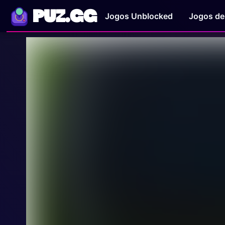
PUZ.GG
Jogos Unblocked
Jogos de