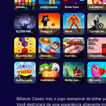
Geleia
pista rápida
Brick Fora
suculento
Colapso
Dash
ELDEN RING
Dodgy é
Herói
Corrida de
NIGHTREIGN
Transformar
bicicletas I
-Steam
Correr
Espelho Me
Mestre
Corrida
Chocolate
Panqueca
Furiosa
Clicker
ladrão aqua
Halloween
Ninho dos
Me solte
maluco
Dragões
Billiards Classic traz o jogo atemporal de bilha
Você desfrutará de uma experiência altamente im