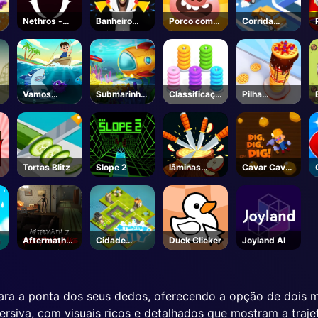
Nethros -
Banheiro
Porco com
Corrida
Roblox
Skibidi
fome
Estrada
Vamos
Submarinho
Classificaçã
Pilha
O
pescar
Dash
o Hoop
Panqueca
Tortas Blitz
Slope 2
lâminas
Cavar Cavar
ardentes
Cavar
Aftermath
Cidade
Duck Clicker
Joyland AI
Z: Red Pine
Twisted
Lake -
Steam
r para a ponta dos seus dedos, oferecendo a opção de dois 
ersiva, com visuais ricos e detalhados que mostram a traj