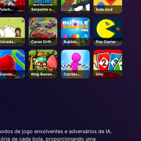
Punch
Serpente e
bola azul
coelho
escadas
Estrada
Caras Drift
Bubble
Pac Correr
engraçada
Shooter Pro
Grande
King Bacon
Corrida
Uno
Punch
vs Veganos
Outono 3d
modos de jogo envolventes e adversários de IA.
etória de cada bola, proporcionando uma