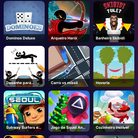
AD
Dominos Deluxe
Arqueiro Herói
Banheiro Skibidi
Desenhe para
Carro vs míssil
Hoverla
salvar
Subway Surfers em
Jogo de Squid Ano
Cozinheiro incrível
Seul
Novo sob Proteção