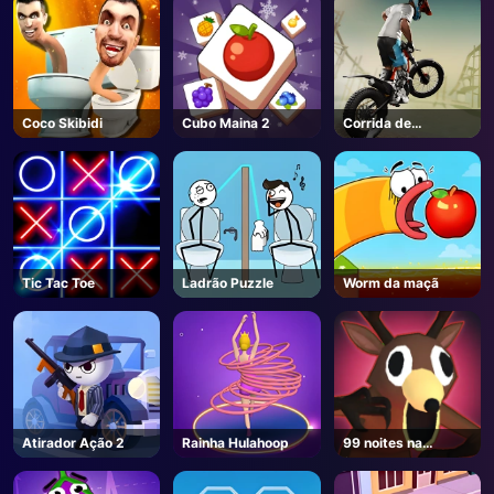
Coco Skibidi
Cubo Maina 2
Corrida de
bicicletas IO
Tic Tac Toe
Ladrão Puzzle
Worm da maçã
Atirador Ação 2
Rainha Hulahoop
99 noites na
floresta - Roblox