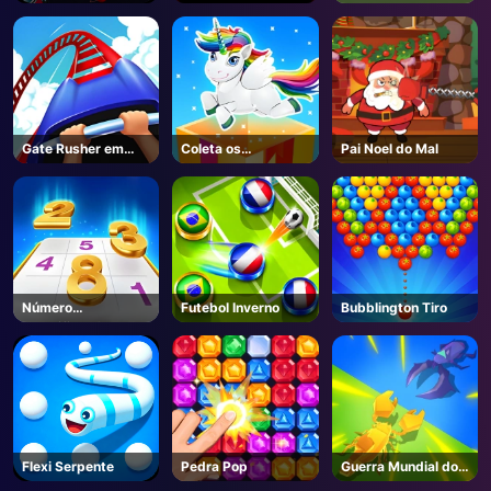
segurança
Gate Rusher em
Coleta os
Pai Noel do Mal
linha
presentes de Natal
Número
Futebol Inverno
Bubblington Tiro
Classificação
Flexi Serpente
Pedra Pop
Guerra Mundial dos
Insetos