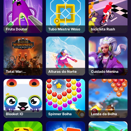
Fruta Doutor
Tubo Mestre Woso
bicicleta Rush
Total War:
Alturas do Norte
Cuidado Menina
WARHAMMER III -
Steam
Blooket IO
Spinner Bolha
Lenda da Bolha