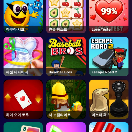
아쿠아 시프
연결 퀘스트
Love Tester
패션 디자이너
Baseball Bros
Escape Road 2
하이 오어 로우
서 보텀타이트
마스터 체스