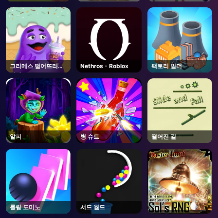
그리메스 떨어뜨리지
Nethros - Roblox
팩토리 빌더
마세요
알피
병 슈트
떨어진 길
롤링 도미노
서드 월드