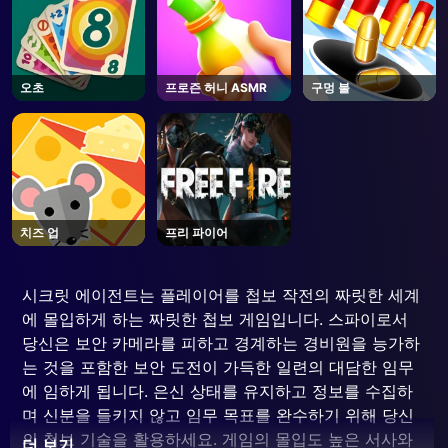
오초
프로즌 허니 ASMR
구멍 불
치즈 업
프리 파이어
시크릿 에이전트는 플레이어를 첩보 작전의 짜릿한 세계
에 몰입하게 하는 짜릿한 첩보 게임입니다. 스파이로서
당신은 보안 카메라를 피하고 경계하는 경비원을 능가하
는 것을 포함한 보안 도전이 가득한 일련의 대담한 임무
에 임하게 됩니다. 은신 상태를 유지하고 정보를 수집하
며 신분을 들키지 않고 임무 목표를 완수하기 위해 당신
의 첩보 기술을 활용하세요. 게임의 몰입도 높은 서사와
더 보기