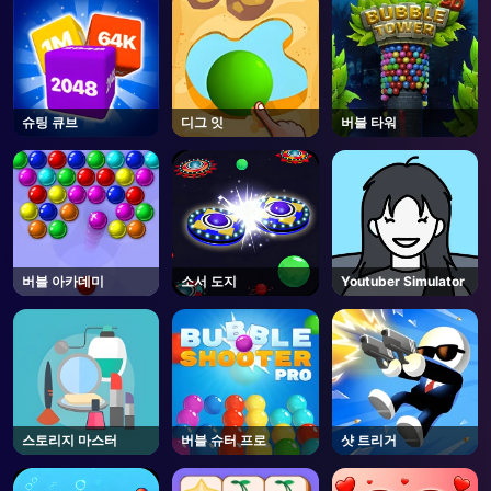
Roblox
슈팅 큐브
디그 잇
버블 타워
버블 아카데미
소서 도지
Youtuber Simulator
스토리지 마스터
버블 슈터 프로
샷 트리거