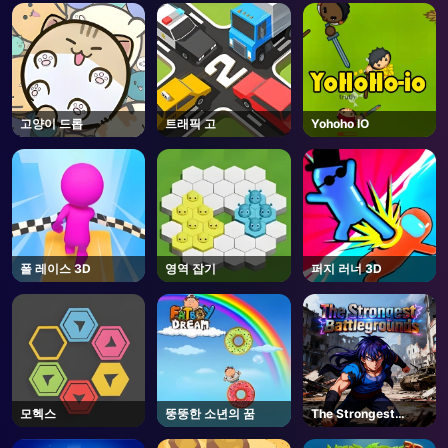
AD
고양이 드롭
트래픽 고
Yohoho IO
폴 레이스 3D
영역 잡기
퍼지 러너 3D
모헥스
뚱뚱한 소년의 꿈
The Strongest
Battlegrounds -