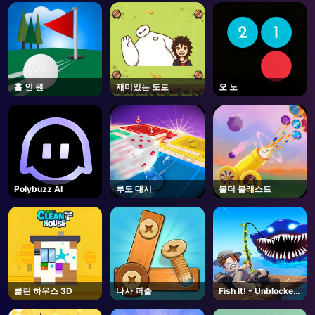
AD
홀 인 원
재미있는 도로
오 노
Polybuzz AI
루도 대시
볼더 블래스트
클린 하우스 3D
나사 퍼즐
Fish It! - Unblocked
Online Game