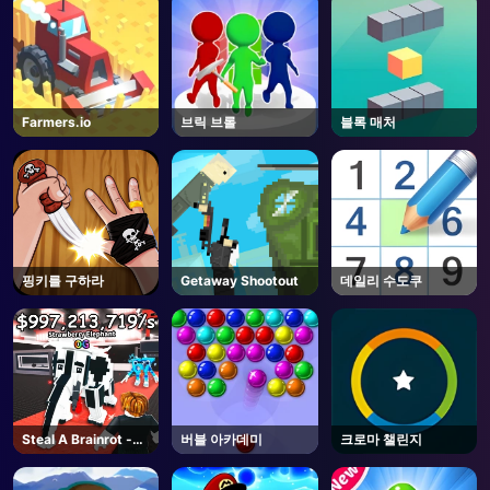
Farmers.io
브릭 브롤
블록 매처
핑키를 구하라
Getaway Shootout
데일리 수도쿠
Steal A Brainrot -
버블 아카데미
크로마 챌린지
Roblox