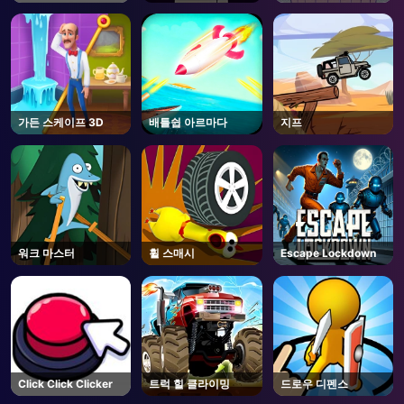
가든 스케이프 3D
배틀쉽 아르마다
지프
워크 마스터
휠 스매시
Escape Lockdown
Click Click Clicker
트럭 힐 클라이밍
드로우 디펜스