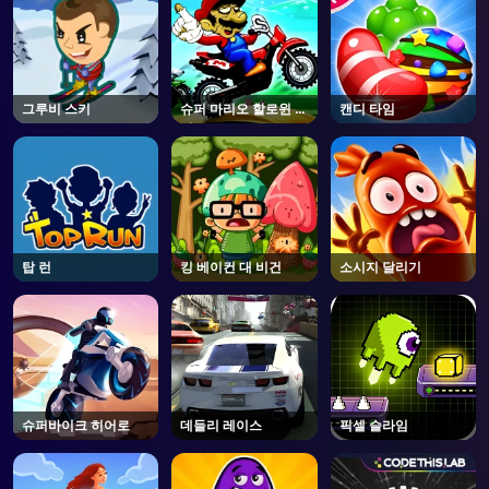
그루비 스키
슈퍼 마리오 할로윈 휠
캔디 타임
리
탑 런
킹 베이컨 대 비건
소시지 달리기
슈퍼바이크 히어로
데들리 레이스
픽셀 슬라임