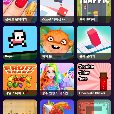
올해도 완벽하게
스노우 레이싱.io
트럭 트래픽
Roper
퍼퍼 볼
블록 굴리기
과일 스네이크
공주 인형 드레스업
Chocolate Clicker