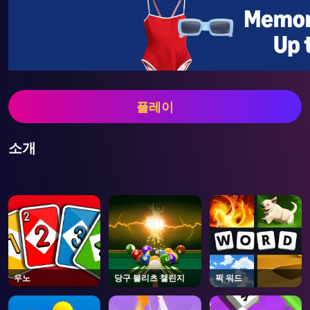
플레이
소개
우노
당구 블리츠 챌린지
픽 워드