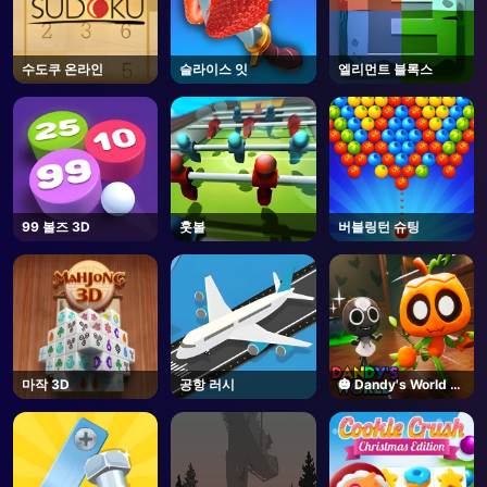
수도쿠 온라인
슬라이스 잇
엘리먼트 블록스
99 볼즈 3D
훗볼
버블링턴 슈팅
마작 3D
공항 러시
🎃 Dandy's World -
Unblocked Online
Game