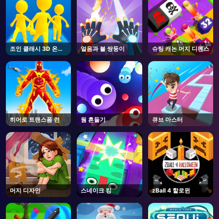
조인 클래시 3D 온라
얼음과 불 쌍둥이
슈팅 캐논 머지 디펜스
인
히어로 트랜스폼 런
웜 흔들기
큐브 마스터
머지 디자인
스네이크 킹
zBall 4 할로윈
AD