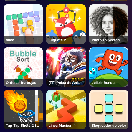
Princesa
emergencia
once
Juguete Ir
Photo To Sketch
Ordenar burbujas
[🏴‍☠️] Pelea de Anime
Jello Ir Ronda
- Roblox
Tap Tap Shots 2 (en
Línea Música
Bloqueador de color
inglés)