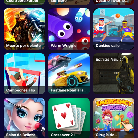
Cool Score Fútbol
ladrillero
Desafío Invierno
Santa Claus
AD
Muerto por delante
Worm Wriggle
Dunkies calle
Campeones Flip
Fastlane Road a la
Venganza Maestro
Salón de Belleza
Crossover 21
Cirugía de