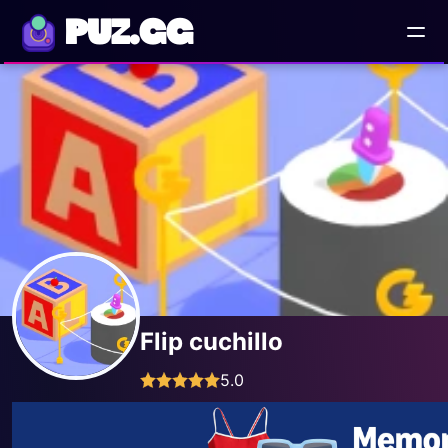
PUZ.GG
Flip cuchillo
5.0