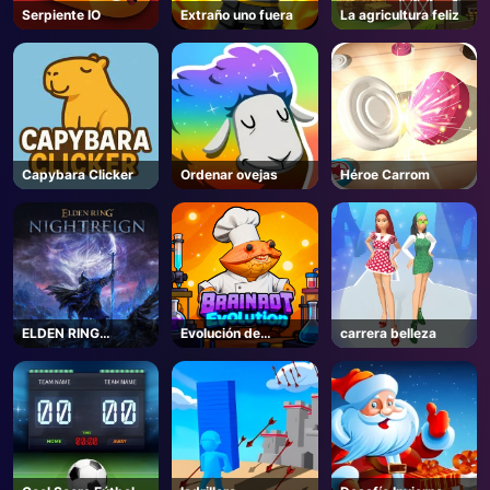
Serpiente IO
Extraño uno fuera
La agricultura feliz
Capybara Clicker
Ordenar ovejas
Héroe Carrom
ELDEN RING
Evolución de
carrera belleza
NIGHTREIGN -
Brainrot - Roblox
Steam