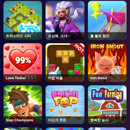
AD
트위스티드 시티
조심해, 소녀
폴 볼트 점프
Love Tester
마법 퍼즐
Iron Snout
Slap Champions
이모지 겟돈
행복한 농사