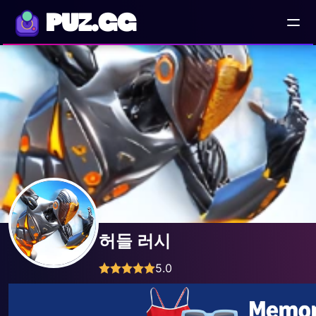
PUZ.GG
허들 러시
5.0