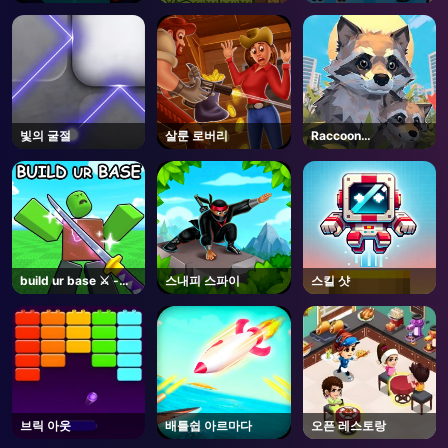
빛의 굴절
살룬 로버리
Raccoon
Adventure: City
Simulator 3D
build ur base ⚔️ -
스내피 스파이
스킬 샷
Roblox
브릭 아웃
배틀쉽 아르마다
오픈 레스토랑