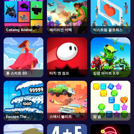
Catalog Avatar
에이리언 어택
익스트림 팔로워스
Creator - Roblox
롱 스커트 3D
터치 앤 점프
킹덤 파이트 2.0
Escape The
스매시 블리츠
팝 솝
Tsunami 🌊 - Roblox