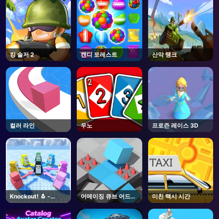
킹 솔저 2
캔디 포레스트
산악 탱크
컬러 라인
우노
프로즌 레이스 3D
Knockout! 🐧 -
어메이징 큐브 어드벤
미친 택시 시간
Roblox
처