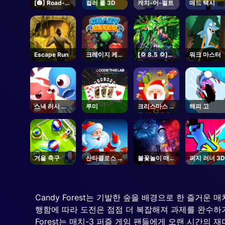
[🎃] Road-
컬러 롤 3D
캐치-어-펄트
매드 택시
Side
Shawarma
[HORROR] -
Roblox
Escape Run
크레이지 케이
[💢 8.5 💢]
워크 마스터
브스
Anime
Vanguards -
Roblox
스낵 러시 퍼
루미
크리스마스 선
해피 고
즐
물 떨어지기
겨울 축구
산타클로스 겨
불꽃놀이 매니
퍼지 러너 3D
울 챌린지
아
Candy Forest는 기발한 숲을 배경으로 한 즐거운
행함에 따라 도전은 점점 더 복잡해져 과제를 완수하기
Forest는 매치-3 퍼즐 게임 팬들에게 오랜 시간의 