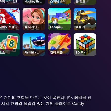
슈퍼 버디 런2
Hockey Bros
스피닝 슈터
풋 친코
- Coming
Soon
다이노 트랜스
홈 디자인 드
Escape
배틀 카
폼 레이스
리머
Tsunami For
Brainrots! -
Roblox
오초
Fish It! -
컬러 퍼즐
3D 루빅
Unblocked
Online Game
 같은 캔디의 조합을 만드는 것이 목표입니다. 레벨을 진
시각 효과와 몰입감 있는 게임 플레이로 Candy