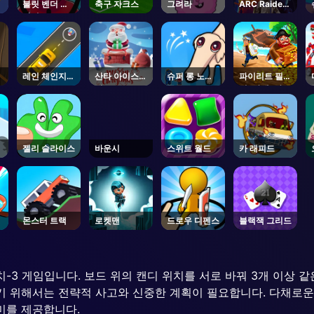
불릿 벤더 온
축구 자크스
그려라
ARC Raiders
라인
- Steam
레인 체인지
산타 아이스
슈퍼 롱 노즈
파이리트 필리
3D
점프
독
지! 아예! 아
예!
젤리 슬라이스
바운시
스위트 월드
카 래피드
몬스터 트랙
로켓맨
드로우 디펜스
블랙잭 그리드
 매치-3 게임입니다. 보드 위의 캔디 위치를 서로 바꿔 3개 이상
 위해서는 전략적 사고와 신중한 계획이 필요합니다. 다채로운 
재미를 제공합니다.