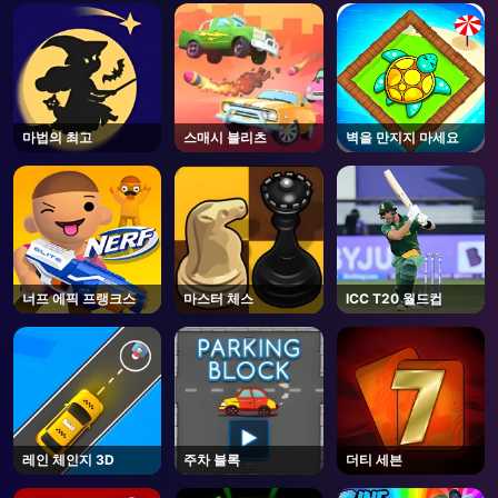
AD
마법의 최고
스매시 블리츠
벽을 만지지 마세요
너프 에픽 프랭크스
마스터 체스
ICC T20 월드컵
레인 체인지 3D
주차 블록
더티 세븐