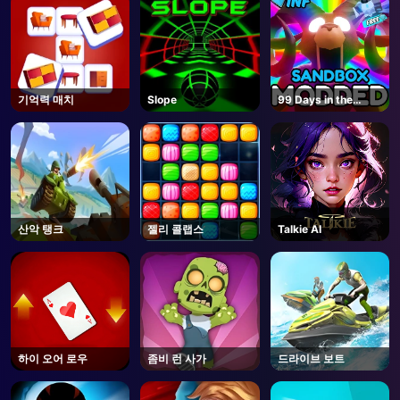
기억력 매치
Slope
99 Days in the
Forest But
MODDED - Roblox
산악 탱크
젤리 콜랩스
Talkie AI
하이 오어 로우
좀비 런 사가
드라이브 보트