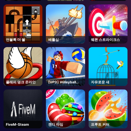
크
언블록 더 볼
배틀십
웨폰 스트라이크스
플래피 덩크 온라인
[UPD] Volleyball
자유로운 새
Legends - Roblox
FiveM-Steam
캔디 타임
프루트 커터