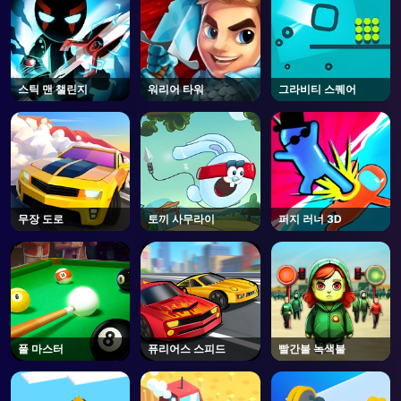
스틱 맨 챌린지
워리어 타워
그라비티 스퀘어
무장 도로
토끼 사무라이
퍼지 러너 3D
풀 마스터
퓨리어스 스피드
빨간불 녹색불