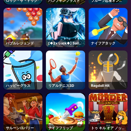
ロック・ザ・ドック
パンプキンブラスト
フルーツ忍者オンラ
イン
AD
バブルレジェンド
[🍀2x Luck🍀] Sailor
ナイフアタック
Piece-Roblox
ハッピーグラス
リアルテニス3D
Ragdoll Hit
サルーンロバリー
ナイフフリップ
トゥ キル オア ノット