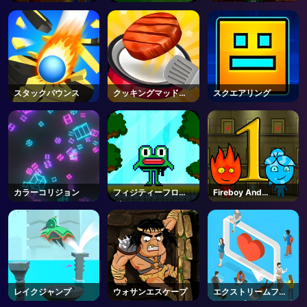
トゥ キル
スタックバウンス
クッキングマッドネ
スクエアリング
ス
カラーコリジョン
フィジティーフロッ
Fireboy And
グ
Watergirl 1
レイクジャンプ
ウォサンエスケープ
エクストリームフォ
ロワーズ