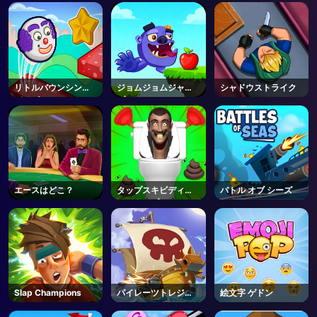
リトルバウンシング
ジョムジョムジャン
シャドウストライク
ガイズ
プ
エースはどこ？
タップスキビディト
バトル オブ シーズ
イレタップ
Slap Champions
パイレーツトレジャ
絵文字 ゲドン
ー