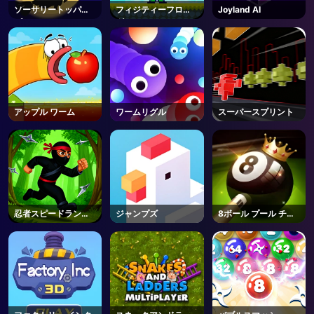
ソーサリートッパー
フィジティーフロッ
Joyland AI
ズ
グ
アップル ワーム
ワームリグル
スーパースプリント
忍者スピードランナ
ジャンプズ
8ボール プール チャ
ー
レンジ