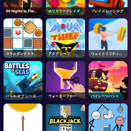
99 Nights In The
ホリカラークレイズ
ブレイズ レーシング
Forest - Roblox
スラムダンクスライ
アクア シーフ
ウェイトリフティン
ダー
グ ビューティー
バトル オブ シーズ
ウォーターフロー
パイレーツハント