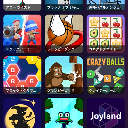
アロー ツイスト
ブラック オブ ジャッ
泥棒パズルオンライ
AD
ク
ン
スタックアーミー
フラッピーダンクオ
コネクトクエスト
ンライン
ブロックヘクサマー
グランピーゴリラ
クレイジーボール
ジ