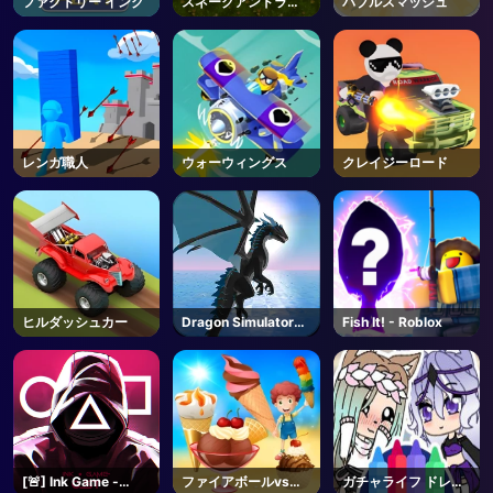
ファクトリー インク
スネークアンドラダ
バブルスマッシュ
ー
レンガ職人
ウォーウィングス
クレイジーロード
ヒルダッシュカー
Dragon Simulator
Fish It! - Roblox
3D
[🚨] Ink Game -
ファイアボールvsア
ガチャライフ ドレス