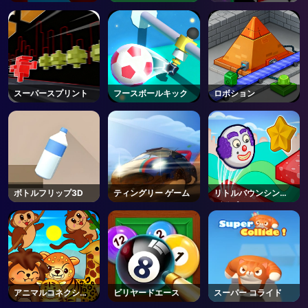
スーパースプリント
フースボールキック
ロボション
ボトルフリップ3D
ティングリー ゲーム
リトルバウンシング
ガイズ
アニマルコネクショ
ビリヤードエース
スーパー コライド
ン