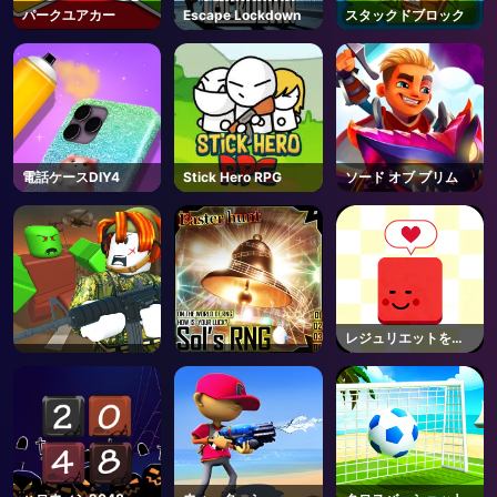
パークユアカー
Escape Lockdown
スタックドブロック
電話ケースDIY4
Stick Hero RPG
ソード オブ ブリム
レジュリエットを救
え