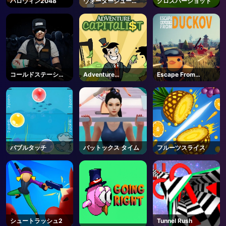
ハロウィン2048
ウォーターシューテ
クロスバーショット
ィ
AD
コールドステーショ
Adventure
Escape From
ン
Capitalist
Duckov - Steam
バブルタッチ
バットックス タイム
フルーツスライス
シュートラッシュ2
Tunnel Rush