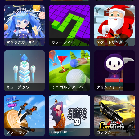
ッシュ
グ
マジックガール4
カラー フィル
スケートサンタ
キューブ タワー
ミニ ゴルフ アドベン
グリムフォール
チャー
フライ カッター
Ships 3D
カラッシュ