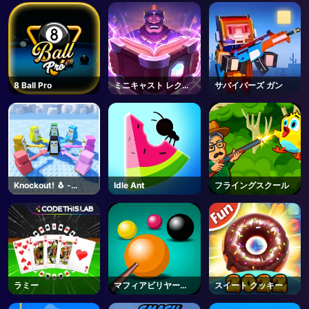
8 Ball Pro
ミニキャスト レクレ
サバイバーズ ガン
ッシュ
Knockout! 🐧 -
Idle Ant
フライングスクール
Roblox
ラミー
マフィアビリヤード
スイート クッキー
トリック