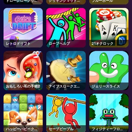
ドローグロークリス
クッキングマッドネ
ブルーボール
マスカラー
ス
AD
レトロドリフト
ロープヘルプ
21オクロック
おもしろい耳の手術2
ナイフスロークエス
ジェリースライス
ト
ハッピーパピークラ
セーブピープル
フィジティーフロッ