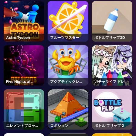
AD
Astro Tycoon
フルーツマスター
ボトルフリップ3D
Five Nights at
アクアティックレス
ガチャライフ ドレス
Freddy's
キュー
アップ
エレメントブロック
ロボション
ボトル フリップ 2
ス