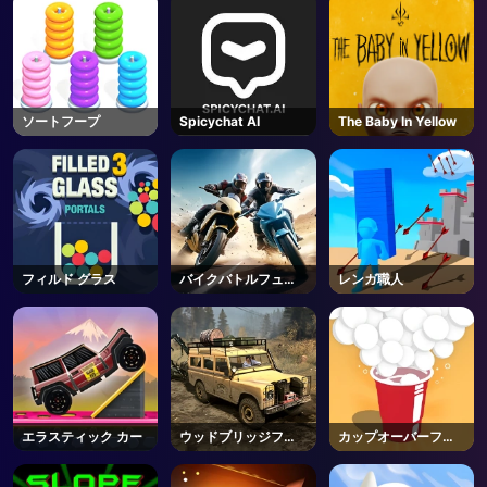
ソートフープ
Spicychat AI
The Baby In Yellow
フィルド グラス
バイクバトルフュー
レンガ職人
リー
エラスティック カー
ウッドブリッジフリ
カップオーバーフロ
ー
ー