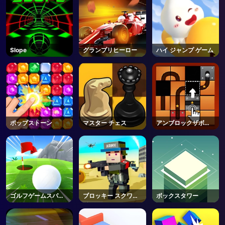
Slope
グランプリヒーロー
ハイ ジャンプ ゲーム
ポップストーン
マスター チェス
アンブロックザボー
ル
ゴルフゲームスパー
ブロッキー スクワッ
ボックスタワー
ク
ド