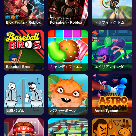
Blox Fruits - Roblox
Forsaken - Roblox
トラフィック トム
Baseball Bros
キャンディフィエス
エイリアンキンダー
タ
ガーテン
泥棒パズル
パファーボール
Astro Tycoon