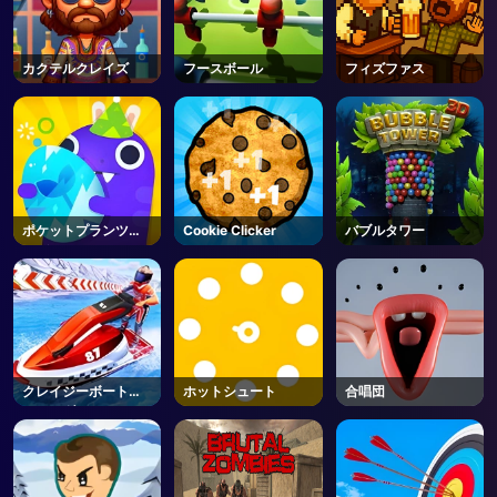
カクテルクレイズ
フースボール
フィズファス
ポケットプランツガ
Cookie Clicker
バブルタワー
ーデン
クレイジーボートレ
ホットシュート
合唱団
ーシング