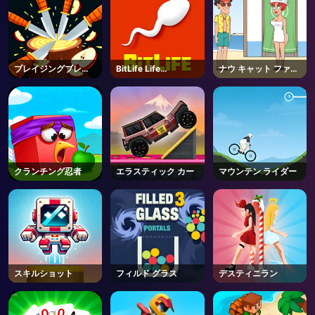
ブレイジングブレー
BitLife Life
ナウ キャット ファイ
ド
Simulator
ト
クランチング忍者
エラスティック カー
マウンテン ライダー
スキルショット
フィルド グラス
デスティニラン