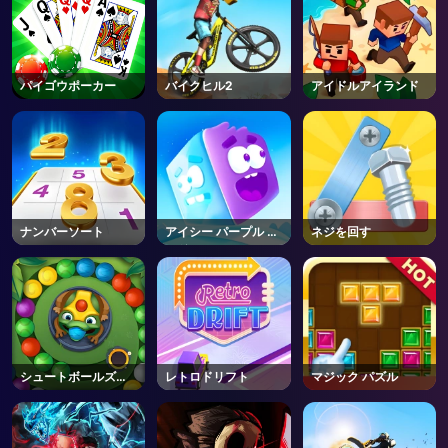
AD
パイゴウポーカー
バイクヒル2
アイドルアイランド
ナンバーソート
アイシー パープル ヘ
ネジを回す
ッド
シュートボールズー
レトロドリフト
マジック パズル
マ