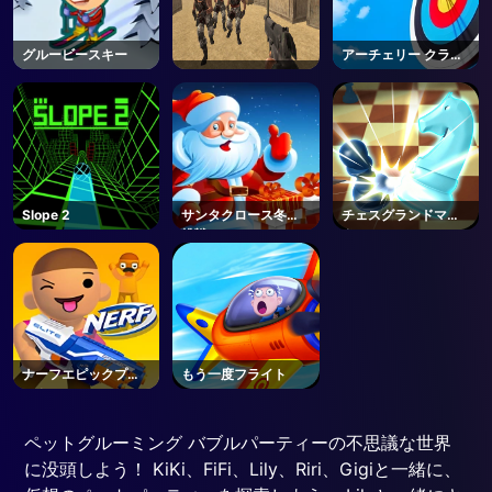
グルービースキー
アーチェリー クラブ
2
Slope 2
サンタクロース冬の
チェスグランドマス
挑戦
ター
ナーフエピックプラ
もう一度フライト
ンクス
ペットグルーミング バブルパーティーの不思議な世界
に没頭しよう！ KiKi、FiFi、Lily、Riri、Gigiと一緒に、