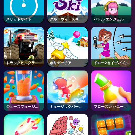
スリットサイト
グルーヴィースキー
バトル エンジェル
トラックヒルクライ
ホリデーチア
ドロー2セイヴパズル
ム
ジュースフュージョ
ミュージックパーテ
フローズン ハニー
ンフレンジ
ィ
ASMR
AD