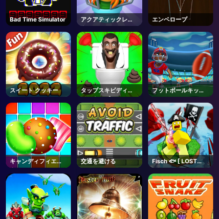
Bad Time Simulator
アクアティックレス
エンベロープ
キュー
スイート クッキー
タップスキビディト
フットボールキック
イレタップ
オフ
キャンディフィエス
交通を避ける
Fisch 🐟 [ LOST
タ
BONES🌿] - Roblox