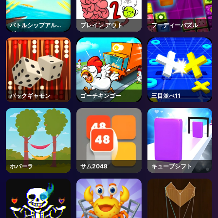
バトルシップアルマ
ブレイン アウト
フーディーパズル
ダ
バックギャモン
ゴーチキンゴー
三目並べ11
ホバーラ
サム2048
キューブシフト