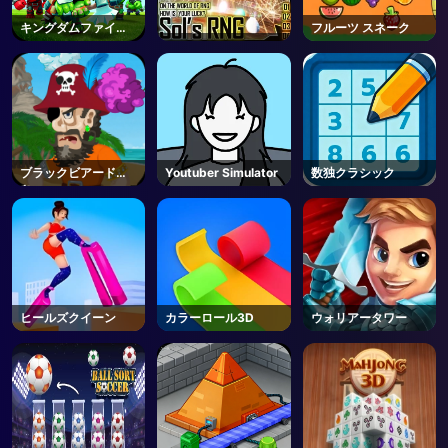
キングダムファイト
フルーツ スネーク
2.0
ブラックビアードの
Youtuber Simulator
数独クラシック
島
ヒールズクイーン
カラーロール3D
ウォリアータワー