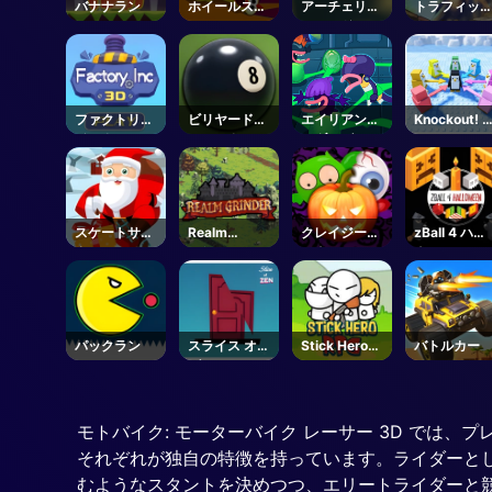
バナナラン
ホイールスマ
アーチェリー
トラフィッ
ッシュ
ワールドツア
トム
ー
ファクトリー
ビリヤードク
エイリアンキ
Knockout! 
インク
ラシック
ンダーガーテ
- Roblox
ン
スケートサン
Realm
クレイジーハ
zBall 4 ハロ
タ
Grinder
ロウィン
ウィン
パックラン
スライス オブ
Stick Hero
バトルカー
ゼン
RPG
モトバイク: モーターバイク レーサー 3D で
それぞれが独自の特徴を持っています。ライダーとして、
むようなスタントを決めつつ、エリートライダーと