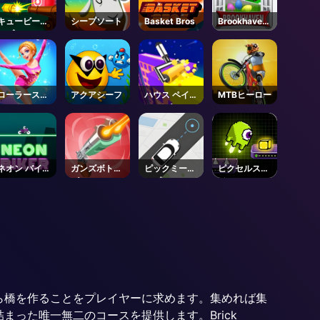
キュービーザ
シープソート
Basket Bros
Brookhaven
ップ
🏡RP -
Roblox
ローラースキ
アクアシーフ
ハウス ペイン
MTBヒーロー
ー・クイーン
ト パズル
ネオン バイカ
ガンズボトル
ピックミーア
ピクセルスラ
ー
ズ
ップ
イム
ら橋を作ることをプレイヤーに求めます。集めれば集
った唯一無二のコースを提供します。Brick