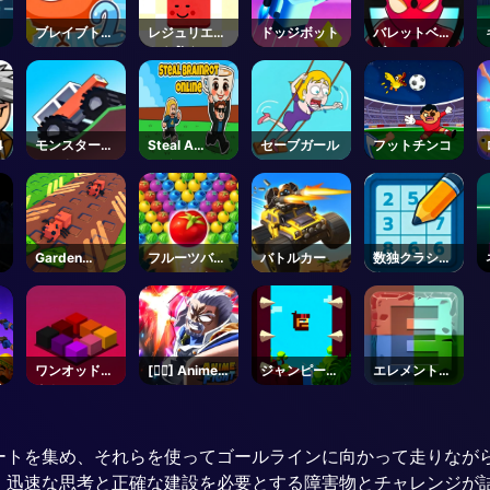
ソ
ブレイブトマ
レジュリエッ
ドッジボット
バレットベン
ト
トを救え
ダーオンライ
ン
4
モンスタート
Steal A
セーブガール
フットチンコ
ラック
Brainrot -
Unblocked
Online
Games
テ
Garden
フルーツバブ
バトルカー
数独クラシッ
Tower
ルシューター
ク
Defense 🌻 -
ズ
Roblox
ャ
ワンオッドア
[🏴‍☠️] Anime
ジャンピー：
エレメントブ
ウト
Fight -
ファーストジ
ロックス
Roblox
ャンパー
ートを集め、それらを使ってゴールラインに向かって走りなが
迅速な思考と正確な建設を必要とする障害物とチャレンジが詰ま