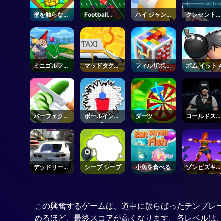
壁を触らない
Football
ハイ ジャンプ
クレセント
で
Bros
ゲーム
リティア
Unblocked
ミニゴルフキ
マッドタクシ
フィルザボッ
ボム イット 
ングダム
ータイム
クス
パーフェクト
ボールインザ
ダーツ
コールドス
カット
カップ
ーション
デッドリーレ
シープ シープ
小魚を食べる
ゾンビズキ
ース
ン't ジャンプ
2
この興奮するゲームは、道中に散らばったテンプレ
めるほど、最終スコアが高くなります。各レベルは、