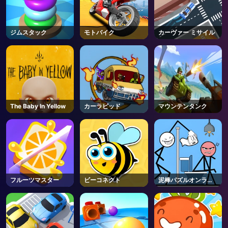
ジムスタック
モトバイク
カーヴァー ミサイル
The Baby In Yellow
カーラピッド
マウンテンタンク
フルーツマスター
ビーコネクト
泥棒パズルオンライ
ン
AD