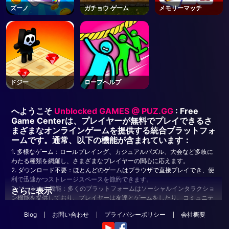
ズーノ
ガチョウ ゲーム
メモリーマッチ
ドジー
ロープヘルプ
へようこそ
Unblocked GAMES @ PUZ.GG
: Free
Game Centerは、プレイヤーが無料でプレイできるさ
まざまなオンラインゲームを提供する統合プラットフォ
ームです。通常、以下の機能が含まれています：
1. 多様なゲーム：ロールプレイング、カジュアルパズル、大会など多岐に
わたる種類を網羅し、さまざまなプレイヤーの関心に応えます。
2. ダウンロード不要：ほとんどのゲームはブラウザで直接プレイでき、便
利で迅速かつストレージスペースを節約できます。
3. ソーシャル機能：多くのプラットフォームはソーシャルインタラクショ
さらに表示
ン機能を提供しており、プレイヤーは友達とゲームをしたり、コミュニテ
ィでコミュニケーションを取ったりすることができます。
Blog
お問い合わせ
プライバシーポリシー
会社概要
4. 頻繁な更新：プラットフォームを新鮮で活発に維持するために、新しい
ゲームが定期的に更新されます。