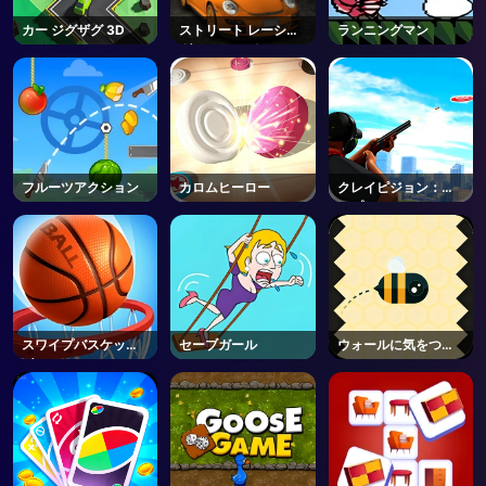
カー ジグザグ 3D
ストリート レーシン
ランニングマン
グ カー ランナー
フルーツアクション
カロムヒーロー
クレイピジョン：タ
ップしてシュート
スワイプバスケット
セーブガール
ウォールに気をつけ
ボール
て