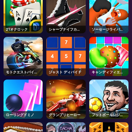
21オクロック
シャープナイフカッ
ソーセージライバル
トアンダーウェアオ
ズ3D
ンライン
モトクエストバイク
ジャスト ディバイド
キャンディフィエス
レーシング
タ
ローリングドミノ
グランプリヒーロー
フットボールレジェ
ンド2019