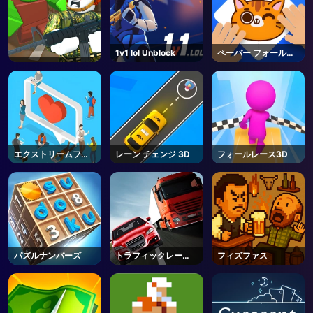
1v1 lol Unblock
ペーパー フォールド
マスター
エクストリームフォ
レーン チェンジ 3D
フォールレース3D
ロワーズ
パズルナンバーズ
トラフィックレーサ
フィズファス
ー