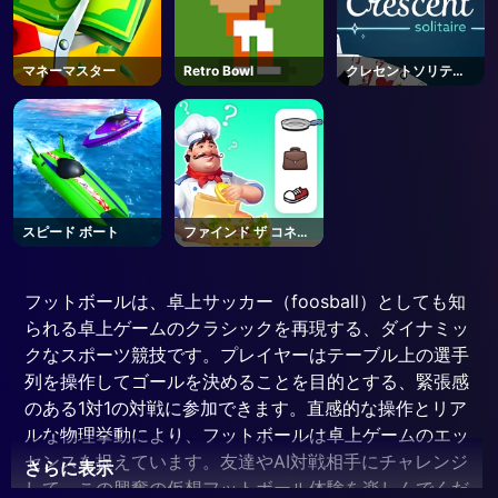
マネーマスター
Retro Bowl
クレセントソリティ
ア
スピード ボート
ファインド ザ コネク
シティ
フットボールは、卓上サッカー（foosball）としても知
られる卓上ゲームのクラシックを再現する、ダイナミッ
クなスポーツ競技です。プレイヤーはテーブル上の選手
列を操作してゴールを決めることを目的とする、緊張感
のある1対1の対戦に参加できます。直感的な操作とリア
ルな物理挙動により、フットボールは卓上ゲームのエッ
センスを捉えています。友達やAI対戦相手にチャレンジ
さらに表示
して、この興奮の仮想フットボール体験を楽しんでくだ