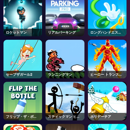
ロケットマン
リアルパーキング
ロングハンドエスケ
ープ
セーブザガール2
ランニングマン
ヒーロー トランスフ
ォーム ラン
フリップ・ザ・ボト
スティックマン ヒー
ホリデーチア
ル
ロー
AD