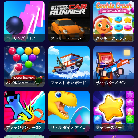
ローリングドミノ
ストリート レーシン
クッキー クラッシュ
グ カー ランナー
クリスマス
バブルシュートブリ
ファスト オン ボード
サバイバーズ ガン
ッツ
ファッジランナー3D
リトル ダイノ アドベ
ラッキースター
ンチャー