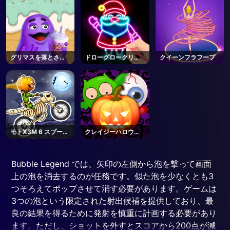
グリマスを落とさな
ドローグロークリス
クイーンフラフープ
いで
マスカラー
モトX3M 6 スプーキ
クレイジーハロウィ
ーランド
ン
Bubble Legend では、矢印の左側から泡を撃って画面
上の泡を消去するのが任務です。似た泡を少なくとも3
つそろえてポップさせて消す必要があります。ゲームは
3つの泡という限定された射出候補を提供しており、最
良の結果を得るために発射を慎重に計画する必要があり
ます。ただし、ショットを外すとスコアから200点が減