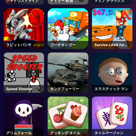
シャドウストライク
デイリー 数独
ドミノ デラックス
AD
ラビットパンチ
ゴーチキンゴー
Survive LAVA for
Brainrots! - Roblox
Speed Shooter
タンクフューリー
エラスティック マン
グリムフォール
クッキング タイル
タイルマージャン