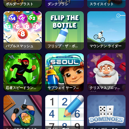
ボルダーブラスト
ダンクブラシ
スライスイット
バブルスマッシュ
フリップ・ザ・ボト
マウンテン ライダー
ル
忍者スピードランナ
サブウェイ サーファ
クリスマスブロック
ー
ーズ ソウル
崩壊