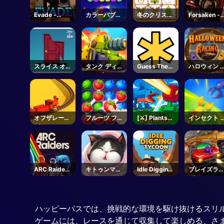
Evade -
カラーバブル
冬のクリスマ
Forsaken -
Roblox
シュート
スマージャン
Roblox
スライス オブ
タンク ディフ
Guess The
ハロウィン 
ゼン
ェンダー
Password
ーシング
オフザレール
フルーツ ファ
[⚔️] Plants
インセクト 
ズ3D
ンシー
Vs Brainrots
ールド ウォ
- Roblox
ARC Raiders
キトゥンマッ
Idle Digging
ブレイズラ
- Steam
チ
Tycoon
ダー
ハッピーパスでは、挑戦的な環境を駆け抜けるスリ
ゲームには、レースを通じて収集して楽しめる、さ