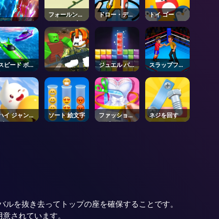
フォールンパ
ドロー・ディ
トイ ゴー
スウェイズ
フェンス
スピード ボー
ジュエル パズ
スラップフェ
ト
ル
スト
ハイ ジャンプ
ソート 絵文字
ファッション
ネジを回す
ゲーム
デザイナー
バルを抜き去ってトップの座を確保することです。
用意されています。