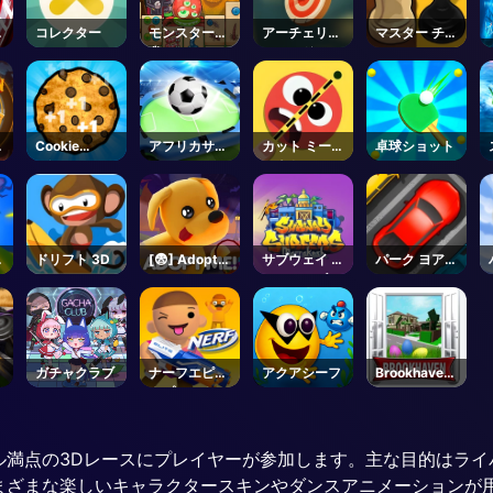
コレクター
モンスター麻
アーチェリー
マスター チェ
雀
ワールドツア
ス
ー
レ
Cookie
アフリカサッ
カット ミー
卓球ショット
Clicker
カーラン
アウト
ワ
ドリフト 3D
[😨] Adopt
サブウェイ サ
パーク ヨア
ー
Me! - Roblox
ーファーズ マ
カー
ラケシュ
イ
ガチャクラブ
ナーフエピッ
アクアシーフ
Brookhaven
クプランクス
🏡RP -
Roblox
ル満点の3Dレースにプレイヤーが参加します。主な目的はライ
まざまな楽しいキャラクタースキンやダンスアニメーションが