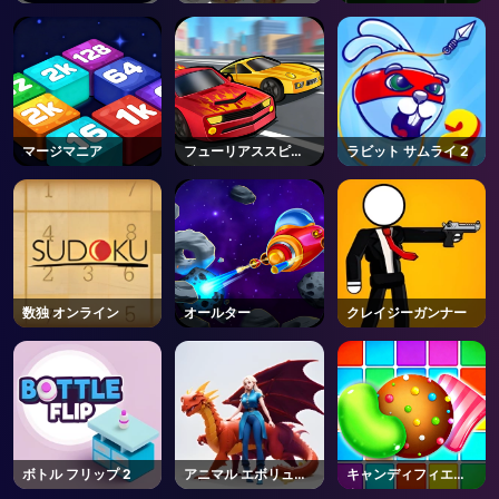
バブルパーティ
マージマニア
フューリアススピー
ラビット サムライ 2
ド
数独 オンライン
オールター
クレイジーガンナー
ボトル フリップ 2
アニマル エボリュー
キャンディフィエス
ション レース
タ