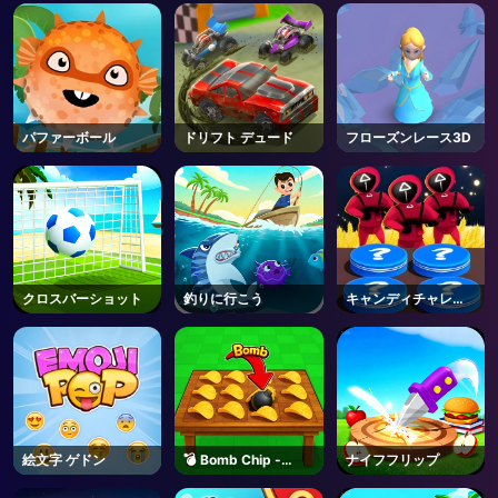
AD
パファーボール
ドリフト デュード
フローズンレース3D
クロスバーショット
釣りに行こう
キャンディチャレン
ジ
絵文字 ゲドン
💣 Bomb Chip -
ナイフフリップ
Roblox