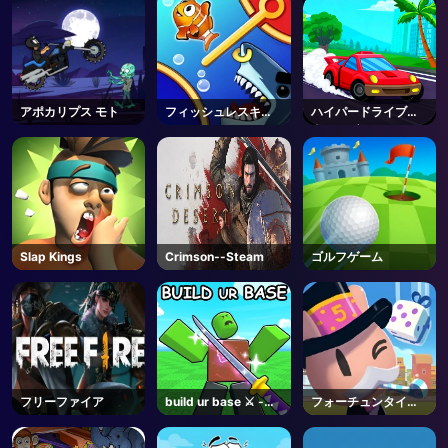
アポカリプス モト
フィッシュレスキュ
ハイパードライブス
ー
ウィンガー
Slap Kings
Crimson--Steam
ゴルフゲーム
フリーファイア
build ur base ⚔️ -
フォーチュンタイク
Roblox
ーン