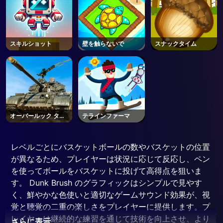
スキルショット
壁を触らないで
スナックタイム
オーバールック タン
テラインファーマ
ク
レベルごとにバスケットボールの数やバスケットの位置
が異なるため、プレイヤーは状況に応じて反応し、ペン
を使ってボールをバスケットに投げて高得点を狙いま
す。 Dunk Brush のグラフィックはシンプルで見やす
く、鮮やかな色使いと適切なゲームサウンド効果が、視
覚と聴覚の二重の楽しさをプレイヤーに提供します。プ
レイヤーは継続的な練習を通じて技術を向上させ、より
さらに表示