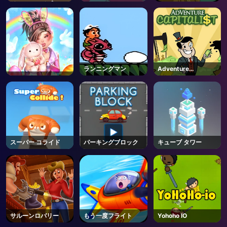
ドローシェイプ
ランニングマン
Adventure
Capitalist
スーパー コライド
パーキングブロック
キューブ タワー
サルーンロバリー
もう一度フライト
Yohoho IO