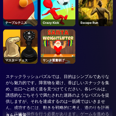
テーブルテニス
Crazy Kick
Escape Run
マスター チェス
サンタ重量挙げ
スナックラッシュパズルでは、目的はシンプルでありな
がら魅力的です。障害物を避け、香ばしいスナックを集
め、出口へと続く道を見つけてください。各レベルは、
誘惑的なごちそうで満たされた迷路のようなパズルを提
供しますが、それを達成するのは一筋縄ではいきませ
ん。成功するには、動きを戦略的に考え、道のりを計画
し、正確な操作を行う必要があります。ゲームを進める
さらに表示