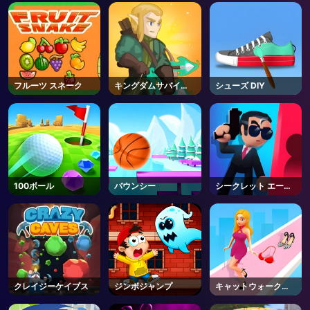
AD
フルーツ スネーク
キングダムサバイバ
シューズ DIY
ー
100ボール
バウンシー
シークレット エージ
ェント
クレイジーケイブス
ジンボジャンプ
キャットウォークバ
トル