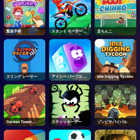
緊急手術
スタント モーター サ
足ちんこ
イクル
スリング レーサー
アイシー パープル ヘ
Idle Digging Tycoon
ッド
Garden Tower
スティッキーグー
ゾンビサバイバル
Defense 🌻 - Roblox