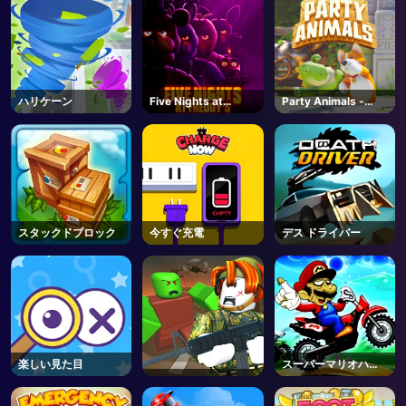
ハリケーン
Five Nights at
Party Animals -
Freddy's
Steam
スタックドブロック
今すぐ充電
デス ドライバー
楽しい見た目
スーパーマリオハロ
ウィンウィリー