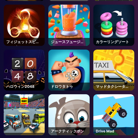
ク
フィジェットスピナ
ジュースフュージョ
カラーリングソート
ーレボリューション
ンフレンジ
ハロウィン2048
ドロウタトゥ
マッドタクシータイ
ム
アークティックポン
Drive Mad