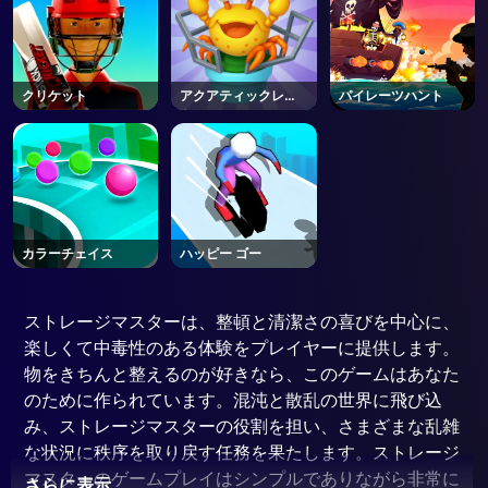
クリケット
アクアティックレス
パイレーツハント
キュー
カラーチェイス
ハッピー ゴー
ストレージマスターは、整頓と清潔さの喜びを中心に、
楽しくて中毒性のある体験をプレイヤーに提供します。
物をきちんと整えるのが好きなら、このゲームはあなた
のために作られています。混沌と散乱の世界に飛び込
み、ストレージマスターの役割を担い、さまざまな乱雑
な状況に秩序を取り戻す任務を果たします。ストレージ
マスターのゲームプレイはシンプルでありながら非常に
さらに表示