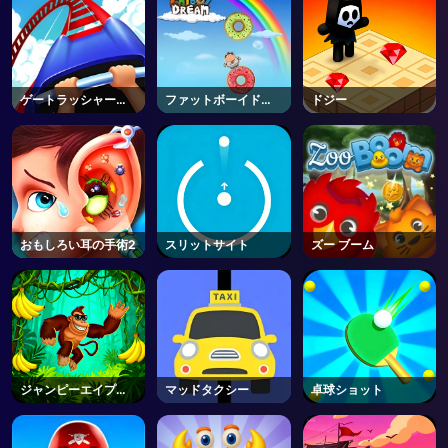
ゲートラッシャーオ
ファットボーイドリ
ドジー
ンライン
ーム
おもしろい耳の手術2
スリットサイト
ズー ブーム
ジャンピーエイプジ
マッドタクシー
卓球ショット
ョー