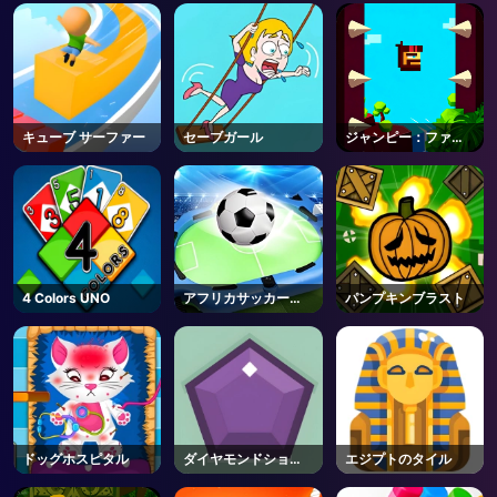
AD
キューブ サーファー
セーブガール
ジャンピー：ファー
ストジャンパー
4 Colors UNO
アフリカサッカーラ
パンプキンブラスト
ン
ドッグホスピタル
ダイヤモンドショッ
エジプトのタイル
ト