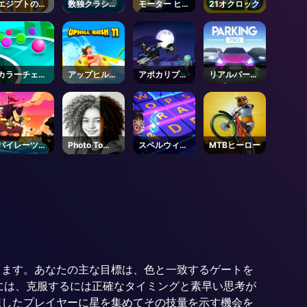
エジプトのタ
数独クラシッ
モーター ヒー
21オクロック
イル
ク
ロー オンライ
ン
カラーチェイ
アップヒルラ
アポカリプス
リアルパーキ
ス
ッシュ11
モト
ング
パイレーツハ
Photo To
スペルウィザ
MTBヒーロー
ント
Sketch
ード
提供します。あなたの主な目標は、色と一致するゲートを
には、克服するには正確なタイミングと素早い思考が
は熟練したプレイヤーに星を集めてその技量を示す機会を