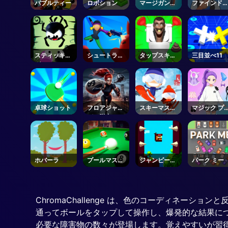
バブルティー
ロボション
マージガンラ
ファインド
ン
トゥルース
スター
スティッキー
シュートラッ
タップスキビ
三目並べ11
グー
シュ2
ディトイレタ
ップ
卓球ショット
フロアジャン
スキーマスタ
マジック プ
パー脱出
ー
ンセス ドレ
アップ
ホバーラ
プールマスタ
ジャンピー：
パーク ミー
ー
ファーストジ
ャンパー
ChromaChallenge は、色のコーディネ
通ってボールをタップして操作し、爆発的な結果に
必要な障害物の数々が登場します。覚えやすいが習得は