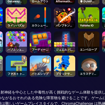
ザ
Getaway
ロールアウト
Aftermath
🧠 DUMP
マ
Shootout
Z: Red Pine
[ALPHA] -
Lake -
Roblox
Steam
ラインパズル
カラシューテ
パンプキンス
Yohoho IO
ィング
マッシャー
リ
バブルシュー
フーディーパ
ジュエル パズ
エンベロープ
ス
タープロ3
ズル
ル
ファスト トラ
バトルシップ
ブリックサー
エラスティッ
ック
ファー
ク マン
ーションと反射神経を中心とした中毒性が高く挑戦的なゲーム体験を
つながるおそれのある危険な障害物を避けることです。ゲーム
難しいゲームプレイスタイルで、ChromaChallenge 