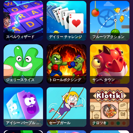
AD
スペルウィザード
デイリー チャレンジ
フルーツアクション
ジェリースライス
トロールボクシング
サンヘ タウン
アイシー パープル ヘ
セーブガール
クロツキ
ッド