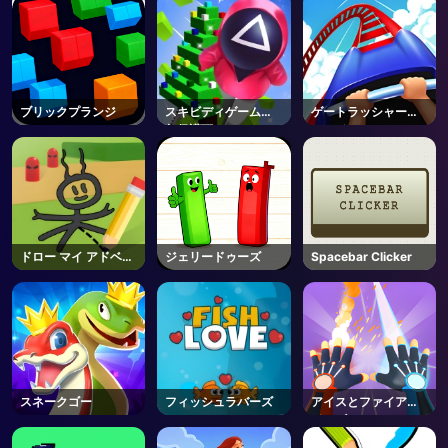
ブリックプランジ
スキビディゲーム新
ゲートラッシャーオ
年保護下
ンライン
ドロー マイ アドベン
ジェリードゥーズ
Spacebar Clicker
チャー
スネークゴー
フィッシュラバーズ
アイスとファイアツ
インズ