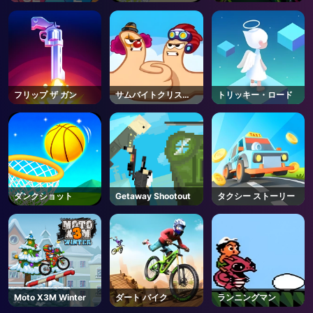
ジ
Vanguards - Roblox
フリップ ザ ガン
サムバイトクリスマ
トリッキー・ロード
ス
ダンクショット
Getaway Shootout
タクシー ストーリー
Moto X3M Winter
ダート バイク
ランニングマン