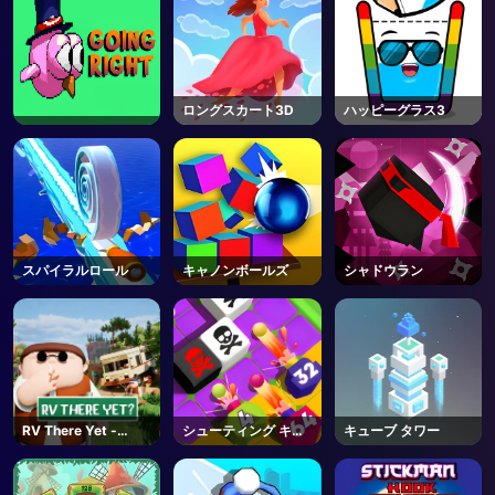
ロングスカート3D
ハッピーグラス3
スパイラルロール
キャノンボールズ
シャドウラン
RV There Yet -
シューティング キャ
キューブ タワー
Steam
ノン マージ ディフェ
ンス