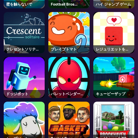
壁を触らないで
Football Bros
ハイ ジャンプ ゲーム
Unblocked
クレセントソリティ
ブレイブトマト
レジュリエットを救
ア
え
ドッジボット
バレットベンダーオ
キュービーザップ
ンライン