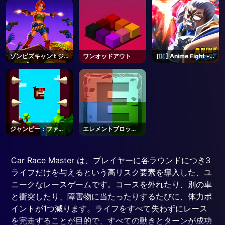
ゾンビズキャン't ジ
ワンオッドアウト
[🏴‍☠️] Anime Fight -
ャンプ2
Roblox
ジャンピー：ファー
エレメントブロック
ストジャンパー
ス
Car Race Master は、プレイヤーに各ラウンドにつき3
ライフだけを与えるという高リスク要素を導入した、ユ
ニークなレースゲームです。コースを外れたり、別の車
と衝突したり、障害物に当たったりするたびに、体力ポ
イントが1つ減ります。ライフをすべて失わずにレース
を完走することが目的で、すべての動きとターンが成功