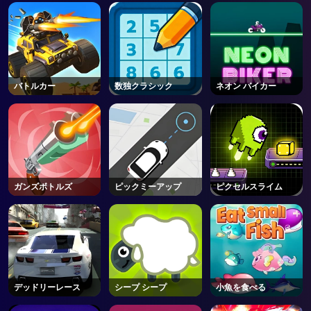
バトルカー
数独クラシック
ネオン バイカー
ガンズボトルズ
ピックミーアップ
ピクセルスライム
デッドリーレース
シープ シープ
小魚を食べる