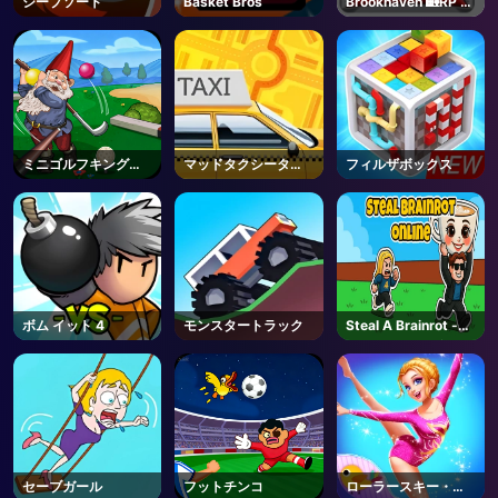
シープソート
Basket Bros
Brookhaven 🏡RP -
Roblox
AD
ミニゴルフキングダ
マッドタクシータイ
フィルザボックス
ム
ム
ボム イット 4
モンスタートラック
Steal A Brainrot -
Unblocked Online
Games
セーブガール
フットチンコ
ローラースキー・ク