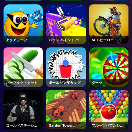
イーン
アクアシーフ
ハウス ペイント パズ
MTBヒーロー
ル
パーフェクトカット
ボールインザカップ
ダーツ
コールドステーショ
Garden Tower
フルーツバブルシュ
ン
Defense 🌻 - Roblox
ーターズ