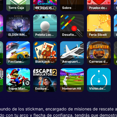
Torre Caja
99 Days in
Sobre
Prueba de
the Forest
Amor
But
MODDED -
Roblox
ELDEN RING
Pelota Loca
Desafío
Feria Sliceit
NIGHTREIGN
3D
cromático
-Steam
Fastlane
Blackjack 21
Aeropuerto
Carreras de
Road a la
Pro
Rush
Halloween
Venganza
Maestro
Super Mario
Escape
Homerun Hit
Visión de
Rueda de
Simulator 2
hendidura
Halloween
- Steam
mundo de los stickman, encargado de misiones de rescate a
o con tu arco y flecha de confianza, tendrás que demostrar