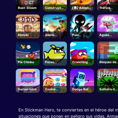
Rust-Steam
Construye
[😨] Adopt
Tráfico
un
Me! - Roblox
Racer
Zoológico-
Roblox
Klotski
Aliens
Palo
Aguas
Ataque
Manchalleng
Encantadas
e
Pie Chinko
Peces
Crunching
Bloques de
enojados
Ninjas
elementos
Deriva retro
Cookie
Dodge Bot
Solitaire de
Crush
araña 2
Navidad
En Stickman Hero, te conviertes en el héroe del 
situaciones que ponen en peligro sus vidas. Armad