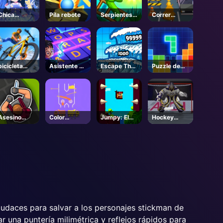
Chica
Pila rebote
Serpientes y
Correr
Mágica
Escaleras
Hamster
Gigante
bicicleta
Asistente de
Escape The
Puzzle de
acrobacia
hechizos
Tsunami 🌊 -
bloques
carrera
Roblox
Asesino
Color
Jumpy: El
Hockey
asesino
camiones de
primer
Shootout
agua
saltador
udaces para salvar a los personajes stickman de
 una puntería milimétrica y reflejos rápidos para