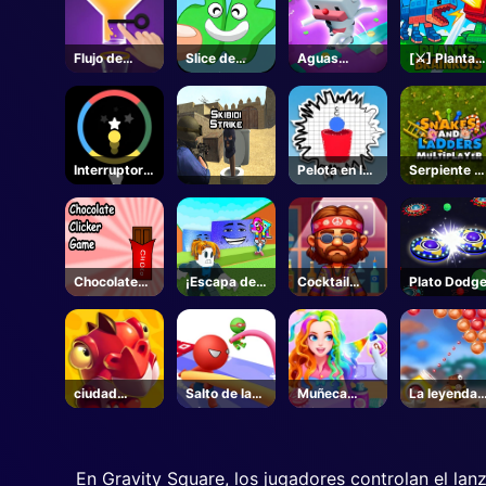
Flujo de
Slice de
Aguas
[⚔️] Plantas
agua
gelatina
Encantadas
Vs Cerebro
- Roblox
Interruptor
Pelota en la
Serpiente y
de neón
copa
escaleras
Chocolate
¡Escapa del
Cocktail
Plato Dodg
Clicker
Tsunami por
Locura
Brainrots! -
Roblox
ciudad
Salto de la
Muñeca
La leyenda
Sanhe
bóveda del
princesa
de la
polo
vestir
burbuja
En Gravity Square, los jugadores controlan el la