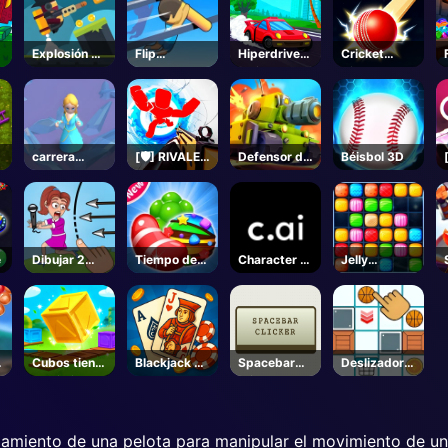
Explosión de
Flip
Hiperdrive
Cricket
s
bola
Campeones
Swinger
Ciudad
2
carrera
[🛡️] RIVALES
Defensor del
Béisbol 3D
congelada
- Roblox
tanque
3d
e
Dibujar 2
Tiempo de
Character AI
Jelly
Guardar
caramelo
- Juegos
colapso
rompecabez
Online
as
Cubos tiene
Blackjack 21
Spacebar
Deslizador
movimientos
Pro
Clicker
Slam Dunk
nzamiento de una pelota para manipular el movimiento de un