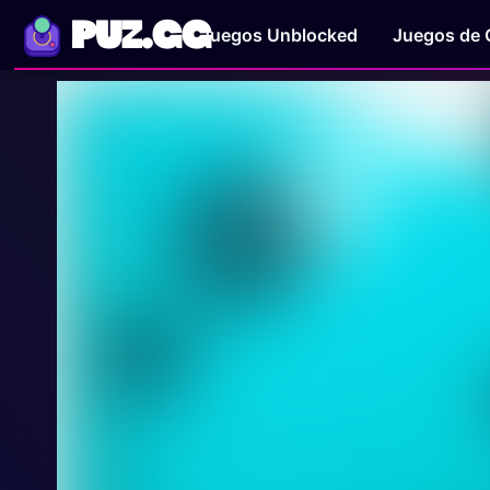
PUZ.GG
Juegos Unblocked
Juegos de 