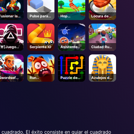
Fusionar las
Pulse para
Hop
Locura de
gemas
empujar
Canguro
cocina
Hop
[🚨]Juego
Serpiente IO
Asistente
Ciudad Run
de tinta -
Fútbol
3D
Roblox
Swordsof
Run
Puzzle de
Azulejos de
Brim
Salchicha
línea de
Egipto
Run
enlace
 cuadrado. El éxito consiste en guiar el cuadrado