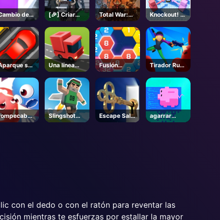
Cambio de
[🎉] Criar
Total War:
Knockout! 🐧
cubo
Animales -
WARHAMME
- Roblox
Roblox
R III - Steam
Aparque su
Una línea
Fusión
Tirador Rush
coche
Express
hexagonal
2
de bloques
rompecabez
Slingshot
Escape Sala
agarrar
as Snack
Jetpack
Espacio
monedas
Rush
lic con el dedo o con el ratón para reventar las
isión mientras te esfuerzas por estallar la mayor