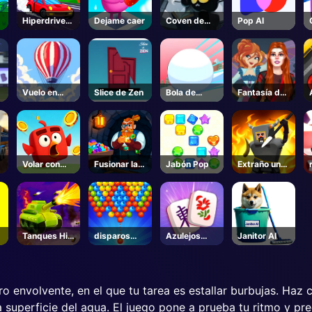
Hiperdrive
Dejame caer
Coven de
Pop AI
Swinger
gatos
místicos
e
Vuelo en
Slice de Zen
Bola de
Fantasía de
globo
nieve Rush
hadas de
3d
pelo rojo vs
realidad
Volar con
Fusionar las
Jabón Pop
Extraño uno
seguridad
gemas
fuera
Tanques Hill
disparos
Azulejos
Janitor AI
Top
Bubblington
Mahjong
o envolvente, en el que tu tarea es estallar burbujas. Haz c
superficie del agua. El juego pone a prueba tu ritmo y prec