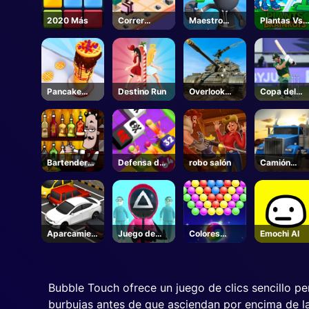
2020 Más
Correr
Maestro
Plantas Vs
zoológico
ladrón
Cerebros -
Unblocked
Online Gam
Pancake
Destino Run
Overlook
Copa del
Pilla
Tanque
Mundo Icc
T20
Bartender
Defensa de
robo salón
Camión
Hacer la
fusión de
fugitivo
mezcla
cañón de
correcta
disparo
Aparcamien
Juego de
Colores
Emochi AI
to de coches
Squidly
Disparador
de burbujas
Bubble Touch ofrece un juego de clics sencillo per
burbujas antes de que asciendan por encima de la 