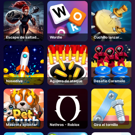
AD
Escape de saltador
Wordie
Cuchillo lanzar
de piso
misión
Nosedive
Agujero de ataque
Desafío Caramelo
Mascota aplastar
Nethros - Roblox
Gira el tornillo