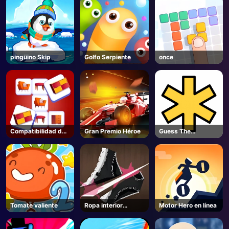
pingüino Skip
Golfo Serpiente
once
Compatibilidad de
Gran Premio Héroe
Guess The
memoria
Password
Tomate valiente
Ropa interior
Motor Hero en línea
cortada con cuchillo
en línea