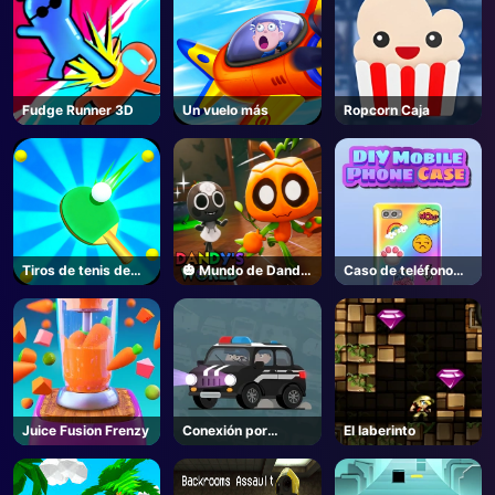
Fudge Runner 3D
Un vuelo más
Ropcorn Caja
Tiros de tenis de
🎃 Mundo de Dandy
Caso de teléfono
mesa
- Unblocked Online
DIY
Game
Juice Fusion Frenzy
Conexión por
El laberinto
carretera