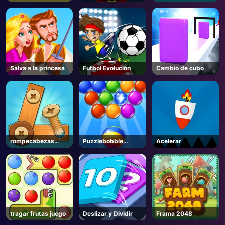
Cayendo
mascota
Salva a la princesa
Futbol Evolución
Cambio de cubo
rompecabezas
Puzzlebobble
Acelerar
tornillo
Descargar
tragar frutas juego
Deslizar y Dividir
Frama 2048