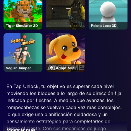
Tiger Simulator 3D
Pelota Loca 3D
Seguir Jumper
[😨] Adopt Me! -
Roblox
En Tap Unlock, tu objetivo es superar cada nivel
moviendo los bloques a lo largo de su dirección fija
indicada por flechas. A medida que avanzas, los
rompecabezas se vuelven cada vez más complejos,
lo que exige una planificación cuidadosa y un
pensamiento estratégico para completarlos de
forma eficiente. Con sus mecánicas de juego
Mostrar más